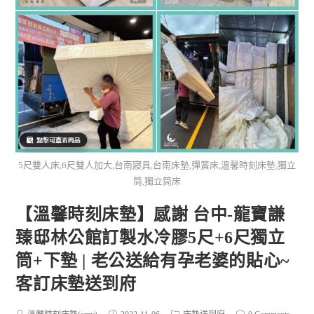
5尺雙人床,6尺雙人加大,台南寢具,台南床墊,彈簧床,溫馨時刻床墊,獨立
筒,獨立筒床
【溫馨時刻床墊】感謝 台中-龍寶謙
臻邸林公館訂製水冷膠5尺+6尺獨立
筒+下墊 | 老公送給有孕老婆的貼心~
客訂床墊送到府