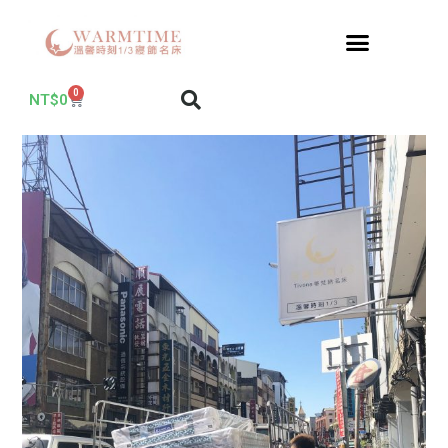
0
NT$
0