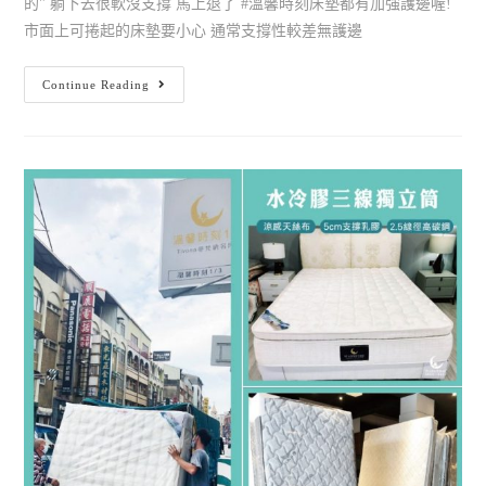
的" 躺下去很軟沒支撐 馬上退了 #溫馨時刻床墊都有加強護邊喔!
市面上可捲起的床墊要小心 通常支撐性較差無護邊
Continue Reading