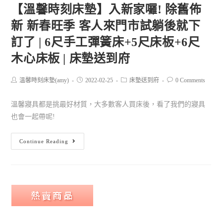
【溫馨時刻床墊】入新家囉! 除舊佈
新 新春旺季 客人來門市試躺後就下
訂了 | 6尺手工彈簧床+5尺床板+6尺
木心床板 | 床墊送到府
溫馨時刻床墊(amy)
2022-02-25
床墊送到府
0 Comments
溫馨寢具都是挑最好材質，大多數客人買床後，看了我們的寢具
也會一起帶呢!
Continue Reading