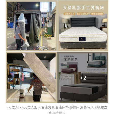
5尺雙人床,6尺雙人加大,台南寢具,台南床墊,彈簧床,溫馨時刻床墊,獨立
筒,獨立筒床