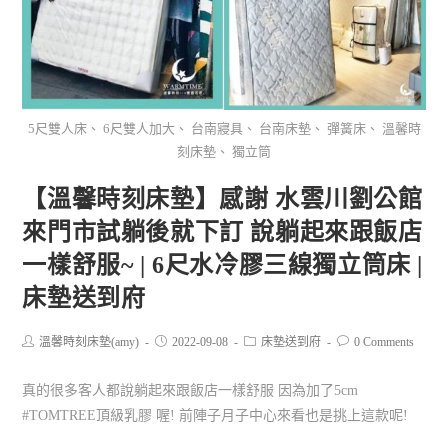
5尺雙人床、 6尺雙人加大、 台南寢具、 台南床墊、 彈簧床、 溫馨時
刻床墊、 獨立筒
【溫馨時刻床墊】感謝 水雲川劉公館
來門市試躺後就下訂 說躺起來跟飯店
一樣舒服~ | 6尺水冷膠三線獨立筒床 |
床墊送到府
溫馨時刻床墊(amy)
2022-09-08
床墊送到府
0 Comments
真的很多客人都說躺起來跟飯店一樣舒服 因為加了5cm
#TOMTREE頂級乳膠 喔! 前陣子月子中心來看也是挑上這款呢!