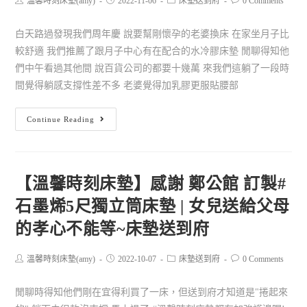
溫馨時刻床墊(amy)
2022-11-06
床墊送到府
0 Comments
白天路過發現我們周年慶 說要幫剛懷孕的老婆換床 在家坐月子比
較舒適 我們推薦了跟月子中心有在配合的水冷膠床墊 閒聊得知他
們中午看過其他間 說百貨公司的都要十幾萬 來我們這躺了一段時
間覺得躺感支撐性差不多 老婆覺得加乳膠更服貼腰部
Continue Reading
【溫馨時刻床墊】感謝 鄭公館 訂製#
石墨烯5尺獨立筒床墊 | 女兒送給父母
的孝心不能等~床墊送到府
溫馨時刻床墊(amy)
2022-10-07
床墊送到府
0 Comments
閒聊時得知他們剛在宜得利買了一床，但送到府才知道是"捲起來