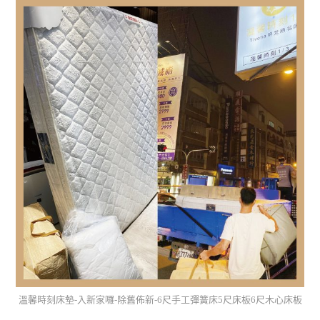
溫馨時刻床墊-入新家囉-除舊佈新-6尺手工彈簧床5尺床板6尺木心床板