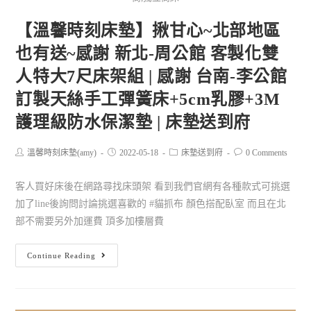
【溫馨時刻床墊】揪甘心~北部地區
也有送~感謝 新北-周公館 客製化雙
人特大7尺床架組 | 感謝 台南-李公館
訂製天絲手工彈簧床+5cm乳膠+3M
護理級防水保潔墊 | 床墊送到府
溫馨時刻床墊(amy)
2022-05-18
床墊送到府
0 Comments
客人買好床後在網路尋找床頭架 看到我們官網有各種款式可挑選
加了line後詢問討論挑選喜歡的 #貓抓布 顏色搭配臥室 而且在北
部不需要另外加運費 頂多加樓層費
Continue Reading