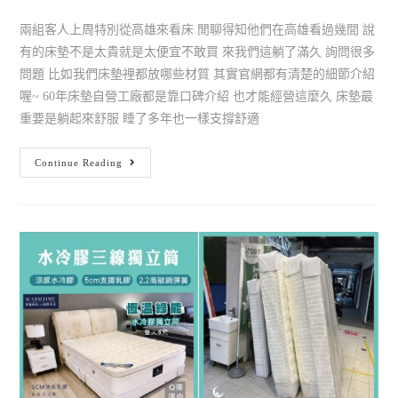
兩組客人上周特別從高雄來看床 閒聊得知他們在高雄看過幾間 說
有的床墊不是太貴就是太便宜不敢買 來我們這躺了滿久 詢問很多
問題 比如我們床墊裡都放哪些材質 其實官網都有清楚的細節介紹
喔~ 60年床墊自營工廠都是靠口碑介紹 也才能經營這麼久 床墊最
重要是躺起來舒服 睡了多年也一樣支撐舒適
Continue Reading