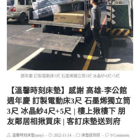
週年慶 訂製電動床3尺 石墨烯獨立筒3尺 冰晶紗4尺+5尺
【溫馨時刻床墊】感謝 高雄-李公館
週年慶 訂製電動床3尺 石墨烯獨立筒
3尺 冰晶紗4尺+5尺 | 樓上揪樓下 朋
友鄰居相揪買床 | 客訂床墊送到府
溫馨時刻床墊(amy)
2022-11-14
床墊送到府
0 Comments