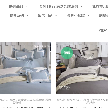
熱賣商品
TOM TREE 天然乳膠系列
乳膠專用
寢具系列
飯店用品
寢具小知識
床墊
VIEW:
特價
 60支
,
純色 / 特大雙人床包被套組
,
純色
精梳棉
,
精梳棉 60支
,
純色 / 特大雙人床
設計款
設計款