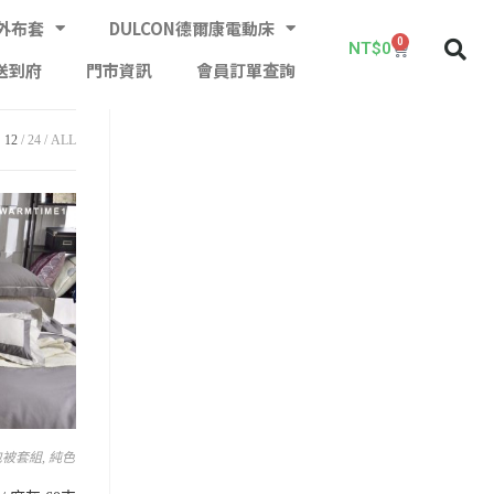
外布套
DULCON德爾康電動床
0
NT$
0
送到府
門市資訊
會員訂單查詢
12
24
ALL
包被套組
,
純色