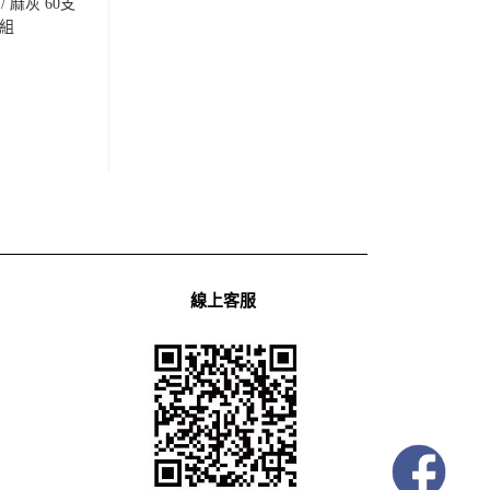
 麻灰 60支
組
線上客服