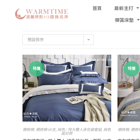
首頁
最新主打
彈簧床墊
預設排序
特價
特價
精梳棉
,
精梳棉 60支
,
純色 / 特大雙人床包被套組
,
純色
精梳棉
,
精梳棉
設計款