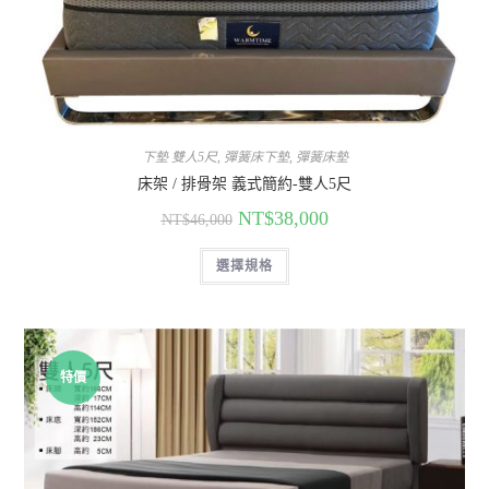
下墊 雙人5尺
,
彈簧床下墊
,
彈簧床墊
床架 / 排骨架 義式簡約-雙人5尺
NT$
38,000
NT$
46,000
選擇規格
特價