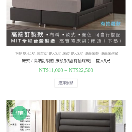
下墊 雙人5尺
,
床架組 雙人5尺
,
床頭 雙人5尺
,
彈簧床墊
,
彈簧床床頭
床架 / 高端訂製款 床頭架組(有抽屜款) – 雙人5尺
NT$
11,000
–
NT$
22,500
選擇規格
特價