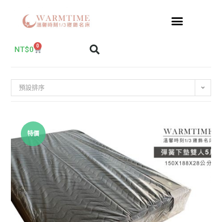
0
NT$
0
預設排序
特價