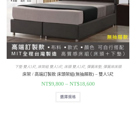
下墊 雙人5尺
,
床架組 雙人5尺
,
床頭 雙人5尺
,
彈簧床墊
,
彈簧床床頭
床架 / 高端訂製款 床頭架組(無抽屜款) – 雙人5尺
NT$
9,800
–
NT$
18,600
選擇規格