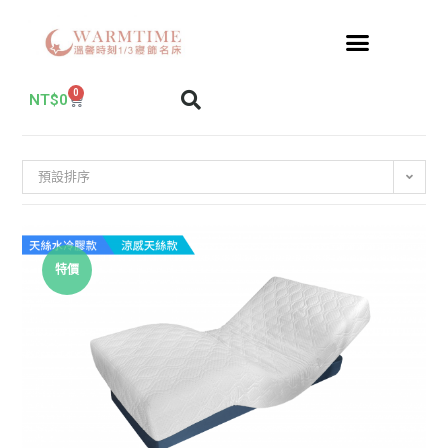
0
NT$
0
預設排序
特價