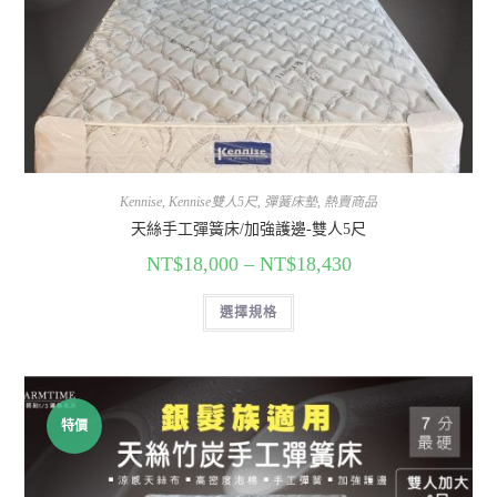
Kennise
,
Kennise雙人5尺
,
彈簧床墊
,
熱賣商品
天絲手工彈簧床/加強護邊-雙人5尺
NT$
18,000
–
NT$
18,430
選擇規格
特價