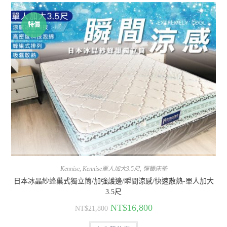
特價
Kennise
,
Kennise單人加大3.5尺
,
彈簧床墊
日本冰晶紗蜂巢式獨立筒/加強護邊/瞬間涼感/快速散熱-單人加大
3.5尺
NT$
16,800
NT$
21,800