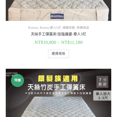
Kennise
,
Kennise單人3尺
,
彈簧床墊
,
熱賣商品
天絲手工彈簧床/加強護邊-單人3尺
NT$
10,800
–
NT$
11,180
選擇規格
特價