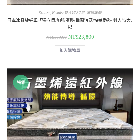
Kennise
,
Kennise雙人特大7尺
,
彈簧床墊
日本冰晶紗蜂巢式獨立筒/加強護邊/瞬間涼感/快速散熱-雙人特大7
尺
NT$
23,800
NT$
36,600
加入購物車
特價