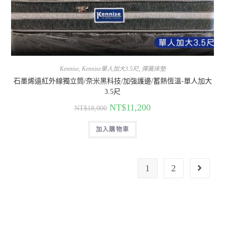
Kennise
,
Kennise單人加大3.5尺
,
彈簧床墊
石墨烯遠紅外線獨立筒/奈米黑科技/加強護邊/蓄熱恆溫-單人加大
3.5尺
NT$
11,200
NT$
18,000
加入購物車
1
2