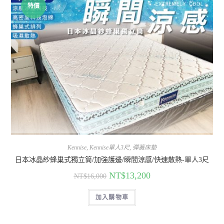
特價
Kennise
,
Kennise單人3尺
,
彈簧床墊
日本冰晶紗蜂巢式獨立筒/加強護邊/瞬間涼感/快速散熱-單人3尺
NT$
13,200
NT$
16,000
加入購物車