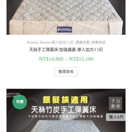
Kennise
,
Kennise單人加大3.5尺
,
彈簧床墊
,
熱賣商品
天絲手工彈簧床/加強護邊-單人加大3.5尺
NT$
14,800
–
NT$
15,180
選擇規格
特價