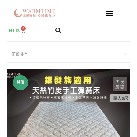
0
NT$
0
預設排序
特價