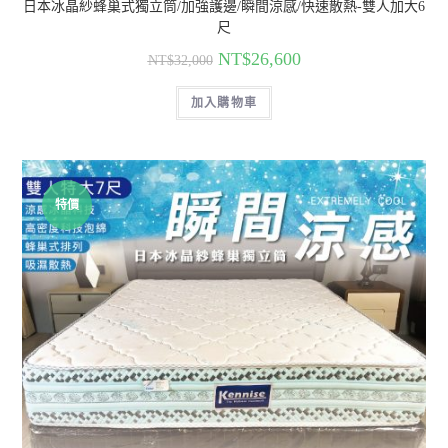
日本冰晶紗蜂巢式獨立筒/加強護邊/瞬間涼感/快速散熱-雙人加大6
尺
NT$
26,600
NT$
32,000
加入購物車
特價