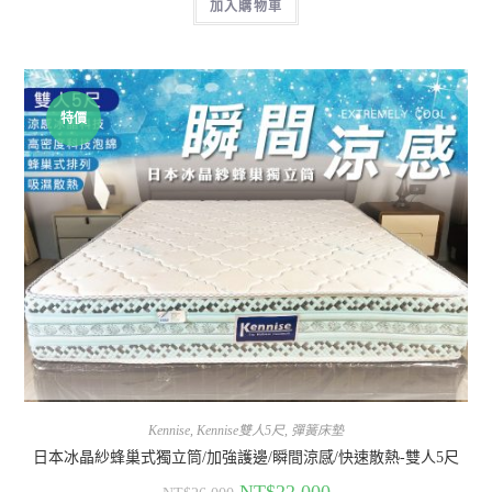
加入購物車
特價
Kennise
,
Kennise雙人5尺
,
彈簧床墊
日本冰晶紗蜂巢式獨立筒/加強護邊/瞬間涼感/快速散熱-雙人5尺