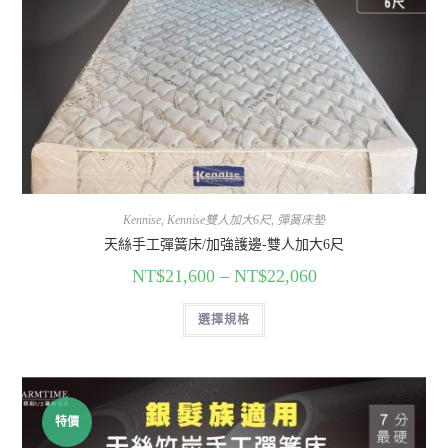
Kennise
,
Kennise雙人加大6尺
,
彈簧床墊
天絲手工彈簧床/加強護邊-雙人加大6尺
NT$
21,600
–
NT$
22,060
選擇規格
特價