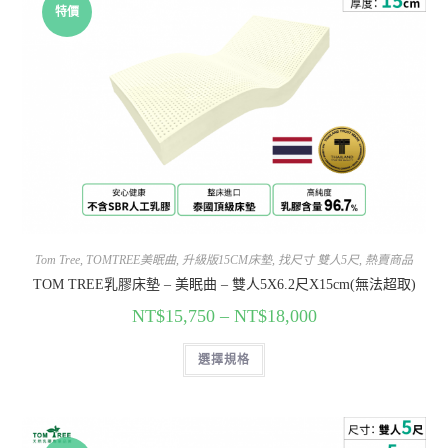
特價
Tom Tree
,
TOMTREE美眠曲
,
升級版15CM床墊
,
找尺寸 雙人5尺
,
熱賣商品
TOM TREE乳膠床墊 – 美眠曲 – 雙人5X6.2尺X15cm(無法超取)
NT$
15,750
–
NT$
18,000
選擇規格