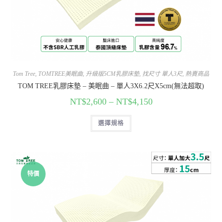
Tom Tree
,
TOMTREE美眠曲
,
升級版5CM乳膠床墊
,
找尺寸 單人3尺
,
熱賣商品
TOM TREE乳膠床墊 – 美眠曲 – 單人3X6.2尺X5cm(無法超取)
NT$
2,600
–
NT$
4,150
選擇規格
特價