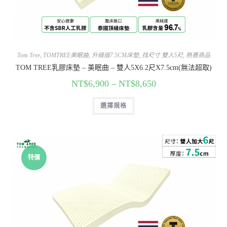
Tom Tree
,
TOMTREE美眠曲
,
升級版7.5CM床墊
,
找尺寸 雙人5尺
,
熱賣商品
TOM TREE乳膠床墊 – 美眠曲 – 雙人5X6.2尺X7.5cm(無法超取)
NT$
6,900
–
NT$
8,650
選擇規格
特價