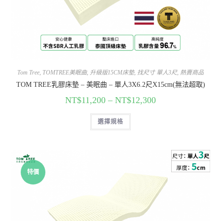
Tom Tree
,
TOMTREE美眠曲
,
升級版15CM床墊
,
找尺寸 單人3尺
,
熱賣商品
TOM TREE乳膠床墊 – 美眠曲 – 單人3X6.2尺X15cm(無法超取)
NT$
11,200
–
NT$
12,300
選擇規格
特價