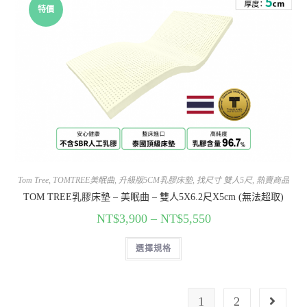
特價
Tom Tree
,
TOMTREE美眠曲
,
升級版5CM乳膠床墊
,
找尺寸 雙人5尺
,
熱賣商品
TOM TREE乳膠床墊 – 美眠曲 – 雙人5X6.2尺X5cm (無法超取)
NT$
3,900
–
NT$
5,550
選擇規格
1
2