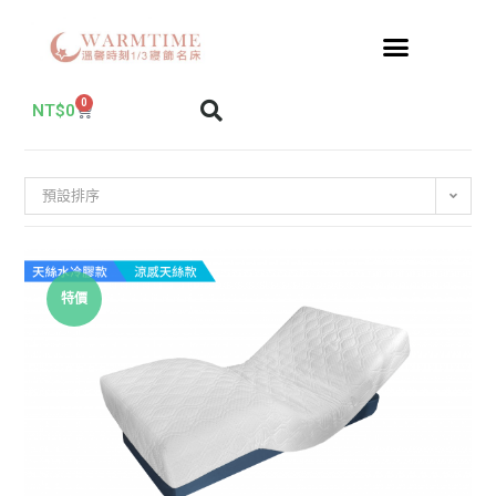
0
NT$
0
預設排序
特價