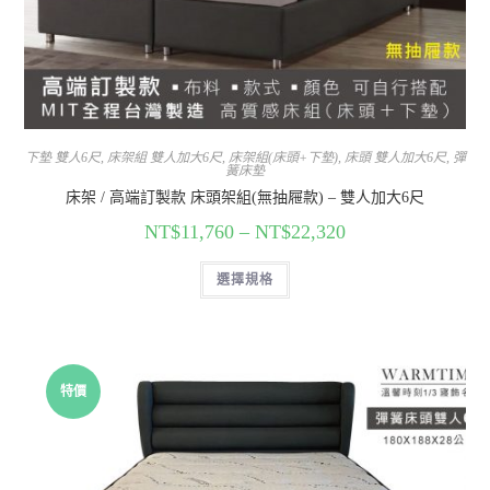
下墊 雙人6尺
,
床架組 雙人加大6尺
,
床架組(床頭+下墊)
,
床頭 雙人加大6尺
,
彈
簧床墊
床架 / 高端訂製款 床頭架組(無抽屜款) – 雙人加大6尺
NT$
11,760
–
NT$
22,320
選擇規格
特價