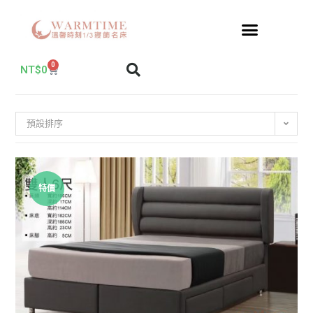
0
NT$
0
預設排序
特價