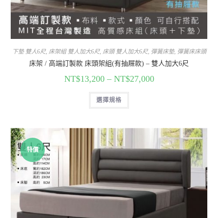
下墊 雙人6尺
,
床架組 雙人加大6尺
,
床頭 雙人加大6尺
,
彈簧床墊
,
彈簧床床頭
床架 / 高端訂製款 床頭架組(有抽屜款) – 雙人加大6尺
NT$
13,200
–
NT$
27,000
選擇規格
特價