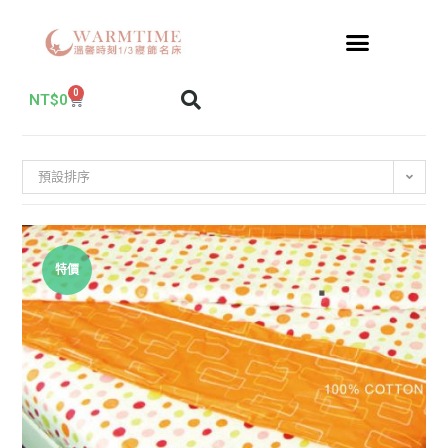
0
NT$
0
預設排序
特價