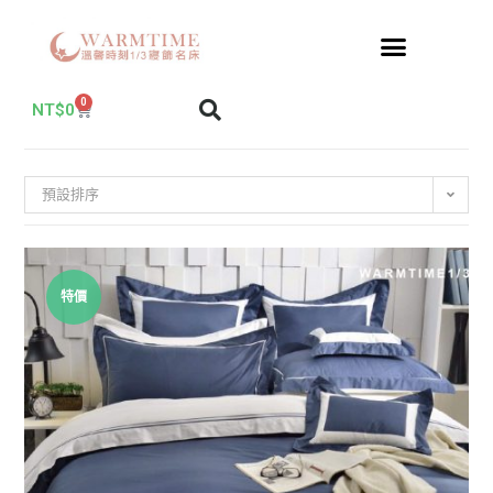
0
NT$
0
預設排序
特價