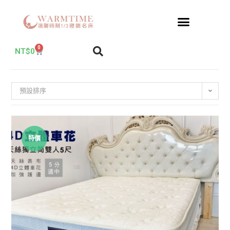
0
NT$
0
預設排序
特價