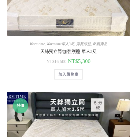
Warmtime
,
Warmtime單人3尺
,
彈簧床墊
,
熱賣商品
天絲獨立筒/加強護邊-單人3尺
NT$
5,300
NT$
16,500
加入購物車
特價