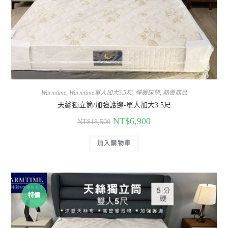
Warmtime
,
Warmtime單人加大3.5尺
,
彈簧床墊
,
熱賣商品
天絲獨立筒/加強護邊-單人加大3.5尺
NT$
6,900
NT$
18,500
加入購物車
特價