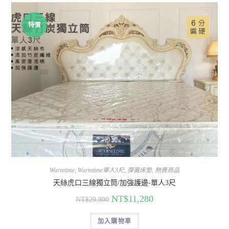
特價
Warmtime
,
Warmtime單人3尺
,
彈簧床墊
,
熱賣商品
天絲虎口三線獨立筒/加強護邊-單人3尺
NT$
11,280
NT$
29,800
加入購物車