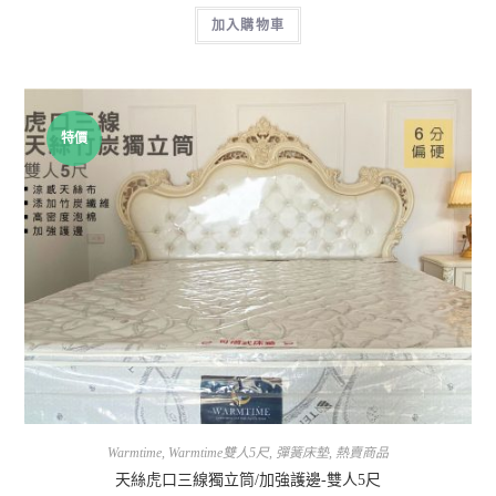
加入購物車
特價
Warmtime
,
Warmtime雙人5尺
,
彈簧床墊
,
熱賣商品
天絲虎口三線獨立筒/加強護邊-雙人5尺