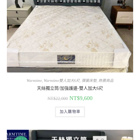
Warmtime
,
Warmtime雙人加大6尺
,
彈簧床墊
,
熱賣商品
天絲獨立筒/加強護邊-雙人加大6尺
NT$
9,600
NT$
22,000
加入購物車