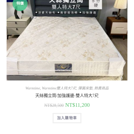
特價
Warmtime
,
Warmtime雙人特大7尺
,
彈簧床墊
,
熱賣商品
天絲獨立筒/加強護邊-雙人特大7尺
NT$
11,200
NT$
28,500
加入購物車