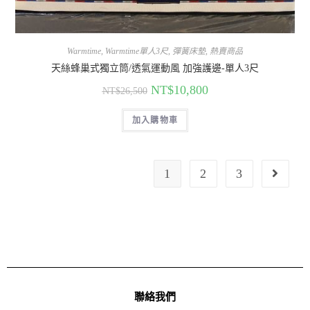
Warmtime
,
Warmtime單人3尺
,
彈簧床墊
,
熱賣商品
天絲蜂巢式獨立筒/透氣運動風 加強護邊-單人3尺
NT$
10,800
NT$
26,500
加入購物車
1
2
3
聯絡我們