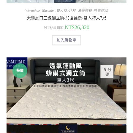
Warmtime
,
Warmtime雙人特大7尺
,
彈簧床墊
,
熱賣商品
天絲虎口三線獨立筒/加強護邊-雙人特大7尺
NT$
26,320
NT$
54,000
加入購物車
特價