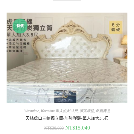
特價
Warmtime
,
Warmtime單人加大3.5尺
,
彈簧床墊
,
熱賣商品
天絲虎口三線獨立筒/加強護邊-單人加大3.5尺
NT$
15,040
NT$
38,000