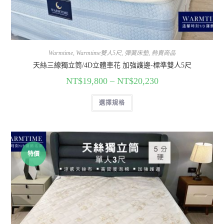
Warmtime
,
Warmtime雙人5尺
,
彈簧床墊
,
熱賣商品
天絲三線獨立筒/4D立體車花 加強護邊-標準雙人5尺
NT$
19,800
–
NT$
20,230
選擇規格
特價