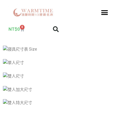
0
NT$
0