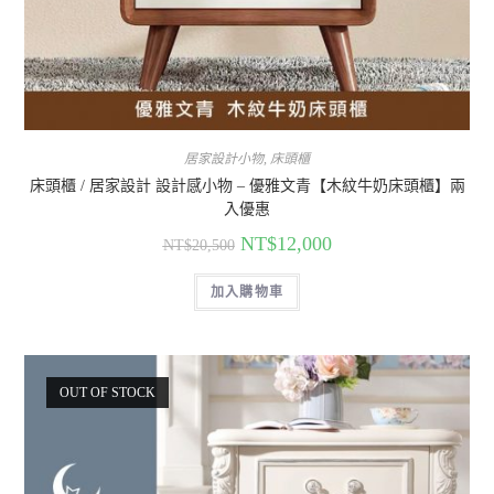
居家設計小物
,
床頭櫃
床頭櫃 / 居家設計 設計感小物 – 優雅文青【木紋牛奶床頭櫃】兩
入優惠
NT$
12,000
NT$
20,500
加入購物車
OUT OF STOCK