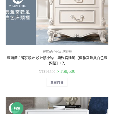
居家設計小物
,
床頭櫃
床頭櫃 / 居家設計 設計感小物 – 典雅宮廷風【典雅宮廷風白色床
頭櫃】1入
NT$
8,600
NT$
14,500
查看內容
特價