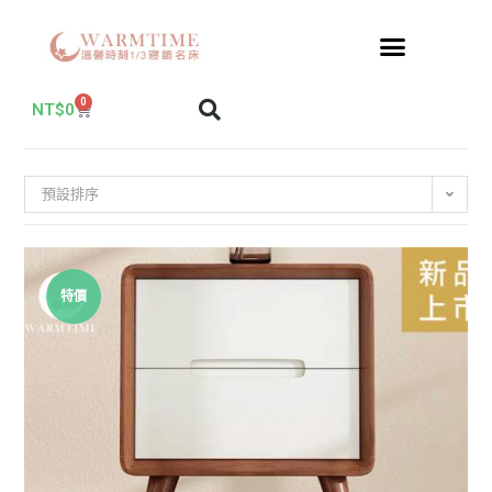
0
NT$
0
預設排序
特價