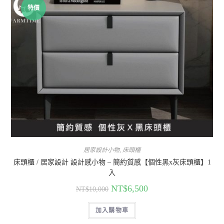
特價
居家設計小物
,
床頭櫃
床頭櫃 / 居家設計 設計感小物 – 簡約質感【個性黑x灰床頭櫃】1
入
NT$
6,500
NT$
10,000
加入購物車