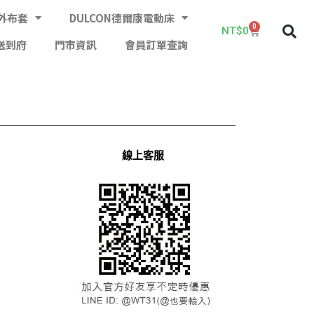
外布套
DULCON德爾康電動床
0
NT$
0
送到府
門市資訊
會員訂單查詢
線上客服