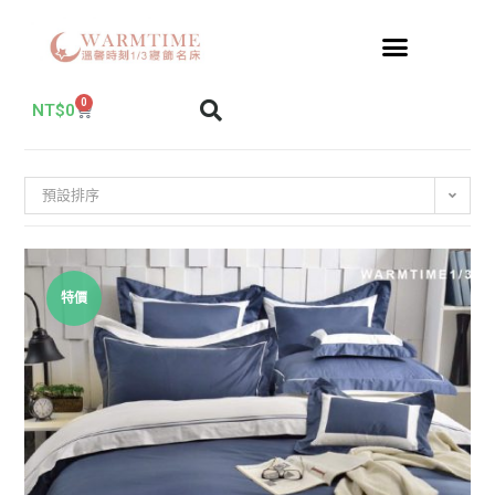
0
NT$
0
預設排序
特價