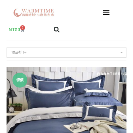
0
NT$
0
預設排序
特價