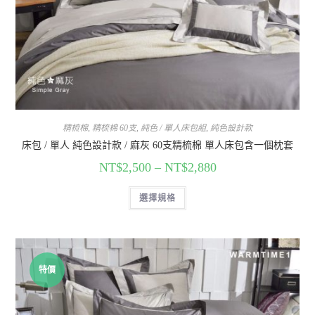
精梳棉
,
精梳棉 60支
,
純色 / 單人床包組
,
純色設計款
床包 / 單人 純色設計款 / 麻灰 60支精梳棉 單人床包含一個枕套
NT$
2,500
–
NT$
2,880
選擇規格
特價