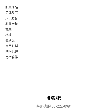
熱賣商品
品牌故事
床包被套
乳膠床墊
枕頭
棉被
嬰幼兒
專業訂製
吃喝玩樂
民宿夥伴
聯絡我們
網路客服:06-222-0981