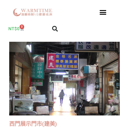
0
NT$
0
西門展示門市(建美)