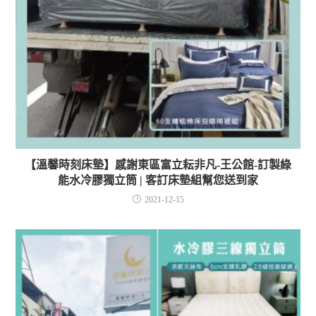
【溫馨時刻床墊】感謝東區富立耘非凡-王公館-訂製綠
能水冷膠獨立筒 | 客訂床墊組幫您送到家
2021-12-15