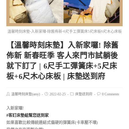
溫馨時刻床墊-入新家囉-除舊佈新-6尺手工彈簧床5尺床板6尺木心床板
【溫馨時刻床墊】入新家囉! 除舊
佈新 新春旺季 客人來門市試躺後
就下訂了 | 6尺手工彈簧床+5尺床
板+6尺木心床板 | 床墊送到府
溫馨時刻床墊(amy)
2022-02-25
床墊送到府
0 Comments
入新家囉!
#客訂床墊組幫您送到家
如果喜歡比較傳統連結式偏硬的彈簧床(卡車壓不壞)