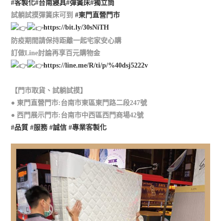
#客製化
#台南寢具
#彈簧床
#獨立筒
試躺試摸彈簧床可到
#東門直營門市
https://bit.ly/30sNiTH
防疫期間請保持距離一起宅家安心購
訂做Line討論再享百元購物金
https://line.me/R/ti/p/%40dsj5222v
【門市取貨、試躺試摸】
● 東門直營門市:台南市東區東門路二段247號
● 西門展示門市:台南市中西區西門商場42號
#品質
#服務
#誠信
#專業客製化