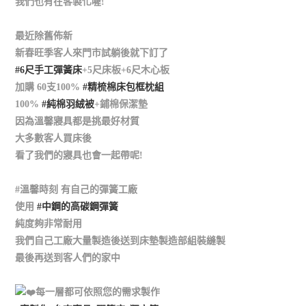
我們也有在客製化喔!
最近除舊佈新
新春旺季客人來門市試躺後就下訂了
#6尺手工彈簧床
+5尺床板+6尺木心板
加購 60支100%
#精梳棉床包框枕組
100%
#純棉羽絨被
+鋪棉保潔墊
因為溫馨寢具都是挑最好材質
大多數客人買床後
看了我們的寢具也會一起帶呢!
#溫馨時刻 有自己的彈簧工廠
使用
#中鋼的高碳鋼彈簧
純度夠非常耐用
我們自己工廠大量製造後送到床墊製造部組裝縫製
最後再送到客人們的家中
每一層都可依照您的需求製作