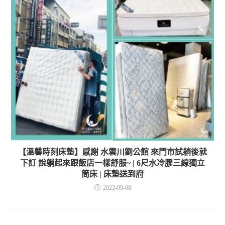
【溫馨時刻床墊】感謝 水雲川劉公館 來門市試躺後就
下訂 說躺起來跟飯店一樣舒服~ | 6尺水冷膠三線獨立
筒床 | 床墊送到府
2022-09-08