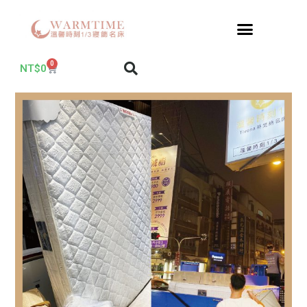
0
NT$
0