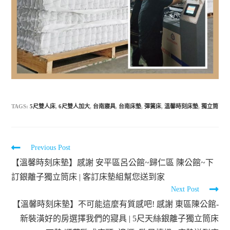
TAGS:
5尺雙人床
,
6尺雙人加大
,
台南寢具
,
台南床墊
,
彈簧床
,
溫馨時刻床墊
,
獨立筒
Previous Post
【溫馨時刻床墊】感謝 安平區呂公館~歸仁區 陳公館~下
訂銀離子獨立筒床 | 客訂床墊組幫您送到家
Next Post
【溫馨時刻床墊】不可能這麼有質感吧! 感謝 東區陳公館-
新裝潢好的房選擇我們的寢具 | 5尺天絲銀離子獨立筒床