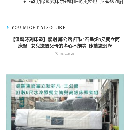
+下墊 順帶歐式床頭+邊櫃+歐風檯燈 | 床墊送到府
YOU MIGHT ALSO LIKE
【溫馨時刻床墊】感謝 鄭公館 訂製#石墨烯5尺獨立筒
床墊 | 女兒送給父母的孝心不能等~床墊送到府
2022-10-07