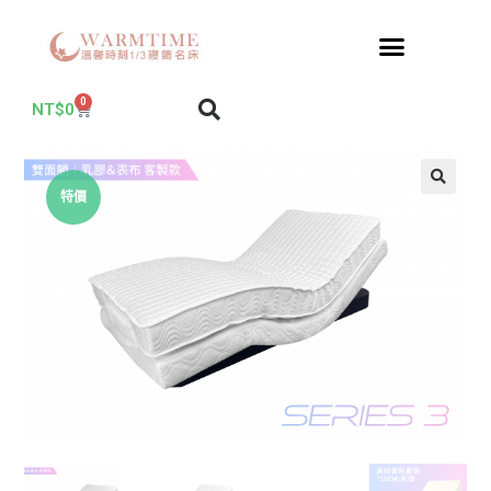
0
NT$
0
特價