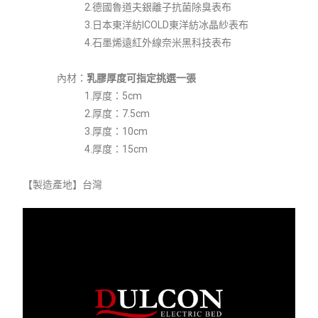
2.德國魯道夫銀離子抗菌除臭表布
3.日本東洋紡ICOLD東洋紡冰晶紗表布
4.石墨烯遠紅外線奈米黑科技表布
內材：
乳膠厚度可指定挑選一張
1.厚度：5cm
2.厚度：7.5cm
3.厚度：10cm
4.厚度：15cm
【製造產地】台灣