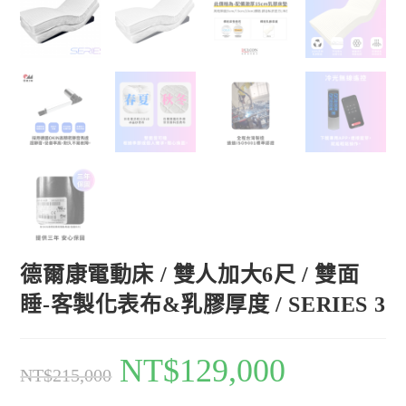
德爾康電動床 / 雙人加大6尺 / 雙面
睡-客製化表布&乳膠厚度 / SERIES 3
NT$
129,000
NT$
215,000