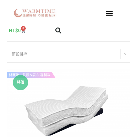
0
NT$
0
預設排序
特價