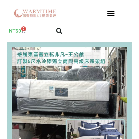
0
NT$
0