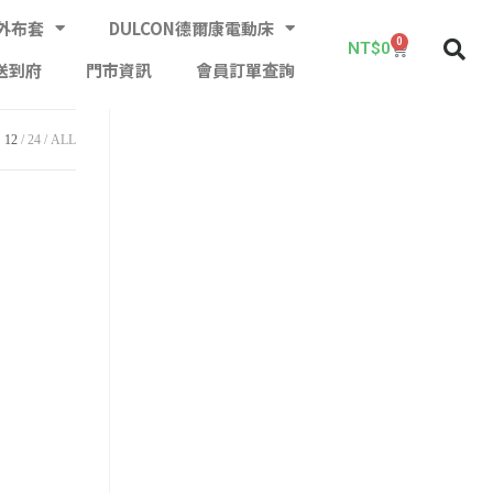
外布套
DULCON德爾康電動床
0
NT$
0
送到府
門市資訊
會員訂單查詢
12
24
ALL