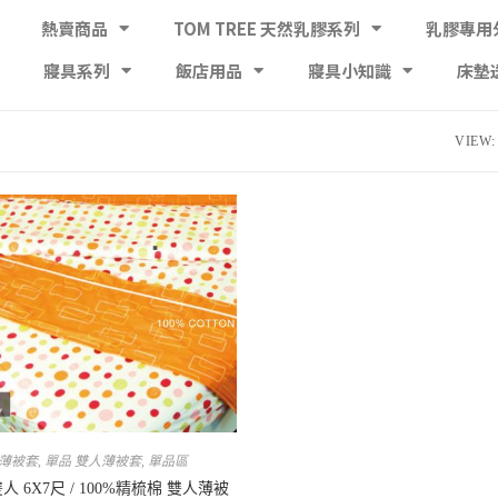
熱賣商品
TOM TREE 天然乳膠系列
乳膠專用
寢具系列
飯店用品
寢具小知識
床墊
VIEW:
 薄被套
,
單品 雙人薄被套
,
單品區
雙人 6X7尺 / 100%精梳棉 雙人薄被