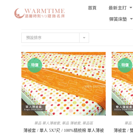
首頁
最新主打
彈簧床墊
預設排序
特價
特價
單品 單人薄被套
,
單品 薄被套
,
單品區
單品
薄被套 / 單人 5X7尺 / 100%精梳棉 單人薄被
薄被套 / 