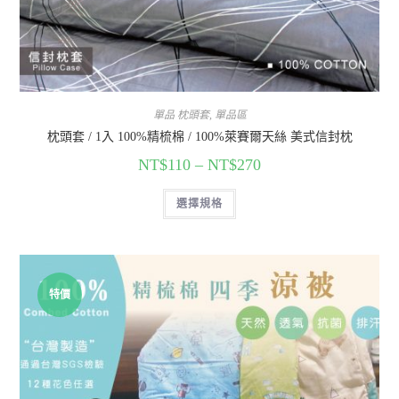
單品 枕頭套
,
單品區
枕頭套 / 1入 100%精梳棉 / 100%萊賽爾天絲 美式信封枕
NT$
110
–
NT$
270
選擇規格
特價