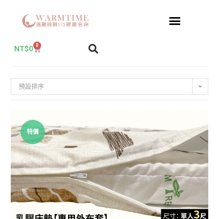
0
NT$
0
預設排序
特價