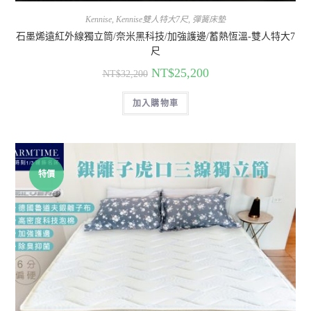
Kennise
,
Kennise雙人特大7尺
,
彈簧床墊
石墨烯遠紅外線獨立筒/奈米黑科技/加強護邊/蓄熱恆溫-雙人特大7
尺
NT$
25,200
NT$
32,200
加入購物車
特價