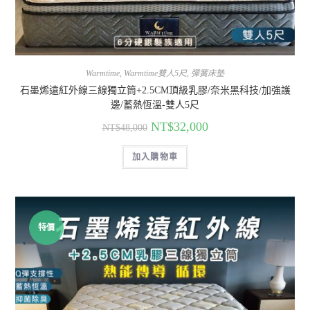
Warmtime
,
Warmtime雙人5尺
,
彈簧床墊
石墨烯遠紅外線三線獨立筒+2.5CM頂級乳膠/奈米黑科技/加強護
邊/蓄熱恆溫-雙人5尺
NT$
32,000
NT$
48,000
加入購物車
特價