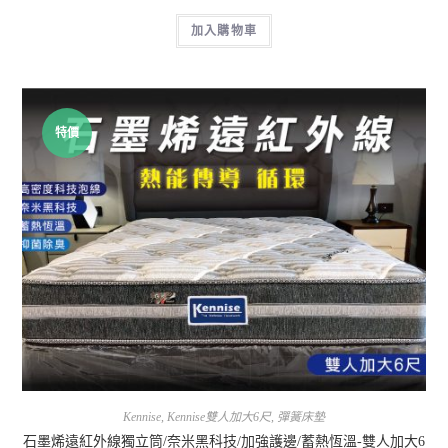
加入購物車
特價
Kennise
,
Kennise雙人加大6尺
,
彈簧床墊
石墨烯遠紅外線獨立筒/奈米黑科技/加強護邊/蓄熱恆溫-雙人加大6