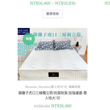
NT$
50,400
–
NT$
50,830
NT
選擇規格
特價
Warmtime
,
Warmtime雙人特大7尺
,
彈簧床墊
銀離子虎口三線獨立筒/抗菌除臭/加強護邊-雙
人特大7尺
NT$
36,400
NT$
86,800