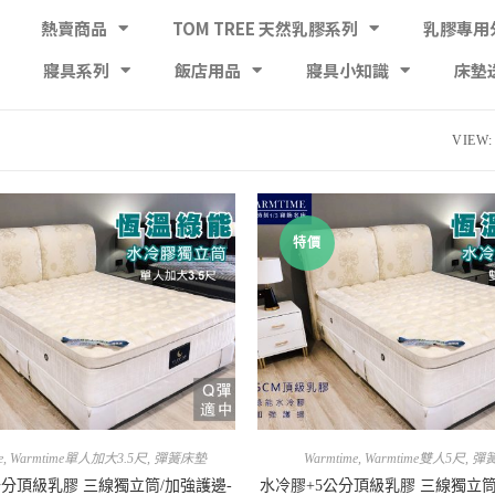
熱賣商品
TOM TREE 天然乳膠系列
乳膠專用
寢具系列
飯店用品
寢具小知識
床墊
VIEW:
特價
e
,
Warmtime單人加大3.5尺
,
彈簧床墊
Warmtime
,
Warmtime雙人5尺
,
彈
公分頂級乳膠 三線獨立筒/加強護邊-
水冷膠+5公分頂級乳膠 三線獨立筒