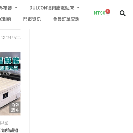
外布套
DULCON德爾康電動床
0
NT$
0
送到府
門市資訊
會員訂單查詢
12
24
ALL
簧床墊
/加強護邊-