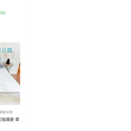
380
彈簧床墊
加強護邊-單