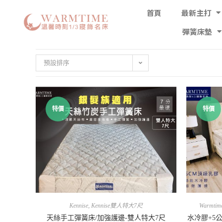
首頁
最新主打
彈簧床墊
預設排序
特價
特價
Kennise
,
Kennise雙人特大7尺
Warmtim
天絲手工彈簧床/加強護邊-雙人特大7尺
水冷膠+5