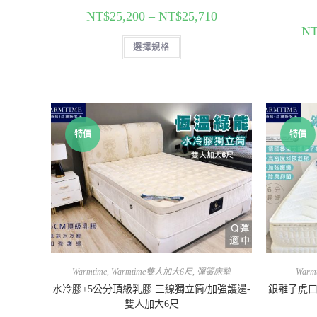
NT$
25,200
–
NT$
25,710
NT
選擇規格
特價
特價
Warmtime
,
Warmtime雙人加大6尺
,
彈簧床墊
Warm
水冷膠+5公分頂級乳膠 三線獨立筒/加強護邊-
銀離子虎口
雙人加大6尺