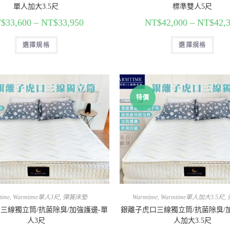
單人加大3.5尺
標準雙人5尺
$
33,600
–
NT$
33,950
NT$
42,000
–
NT$
42,
選擇規格
選擇規格
特價
time
,
Warmtime單人3尺
,
彈簧床墊
Warmtime
,
Warmtime單人加大3.5尺
,
三線獨立筒/抗菌除臭/加強護邊-單
銀離子虎口三線獨立筒/抗菌除臭/
人3尺
人加大3.5尺