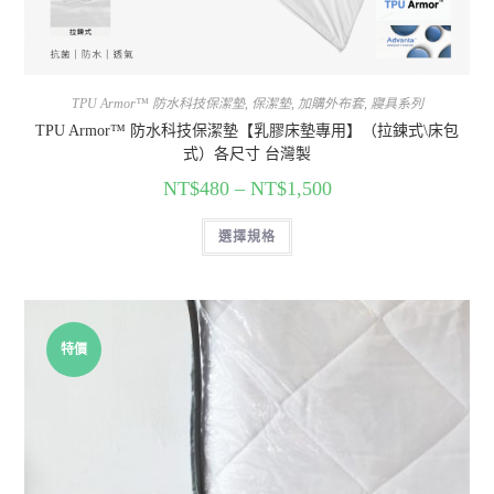
TPU Armor™ 防水科技保潔墊
,
保潔墊
,
加購外布套
,
寢具系列
TPU Armor™ 防水科技保潔墊【乳膠床墊專用】（拉鍊式\床包
式）各尺寸 台灣製
NT$
480
–
NT$
1,500
選擇規格
特價