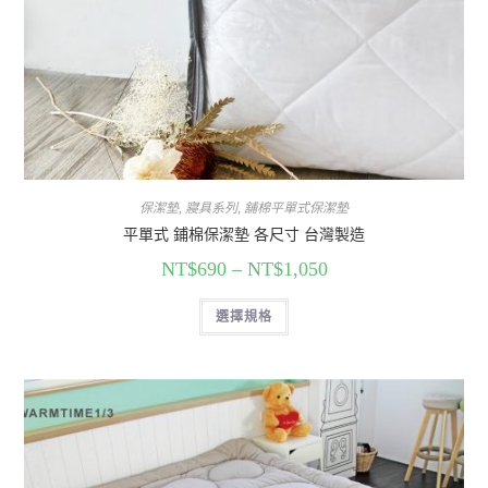
保潔墊
,
寢具系列
,
舖棉平單式保潔墊
平單式 鋪棉保潔墊 各尺寸 台灣製造
NT$
690
–
NT$
1,050
選擇規格