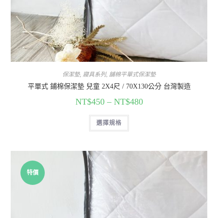
保潔墊
,
寢具系列
,
舖棉平單式保潔墊
平單式 鋪棉保潔墊 兒童 2X4尺 / 70X130公分 台灣製造
NT$
450
–
NT$
480
選擇規格
特價