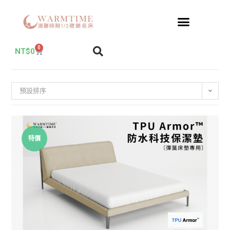
0
NT$
0
預設排序
特價