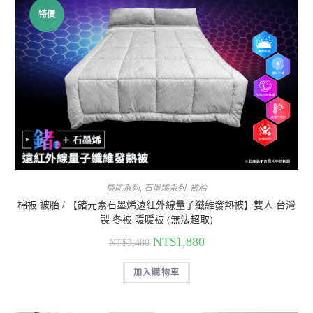
特價
機能系列
,
石墨烯系列
,
被胎
棉被 被胎 / 【鍺元素石墨烯遠紅外線量子纖維發熱被】雙人 台灣
製 冬被 暖暖被 (無法超取)
NT$
1,880
NT$
3,480
加入購物車