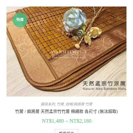
特價
寢具系列
,
竹蓆
,
蚊帳/麻將蓆 竹蓆
竹蓆 / 麻將蓆 天然孟宗竹竹蓆 棉繩款 各尺寸 (無法超取)
NT$
1,480
–
NT$
2,180