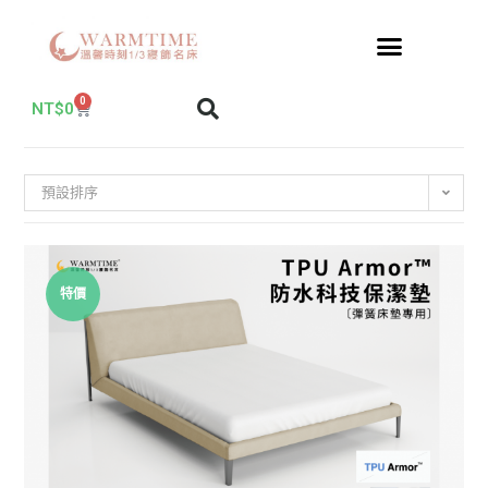
0
NT$
0
預設排序
特價