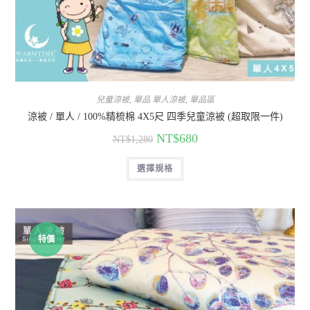
兒童涼被
,
單品 單人涼被
,
單品區
涼被 / 單人 / 100%精梳棉 4X5尺 四季兒童涼被 (超取限一件)
NT$
680
NT$
1,280
選擇規格
特價