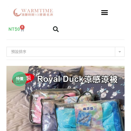
0
NT$
0
預設排序
特價