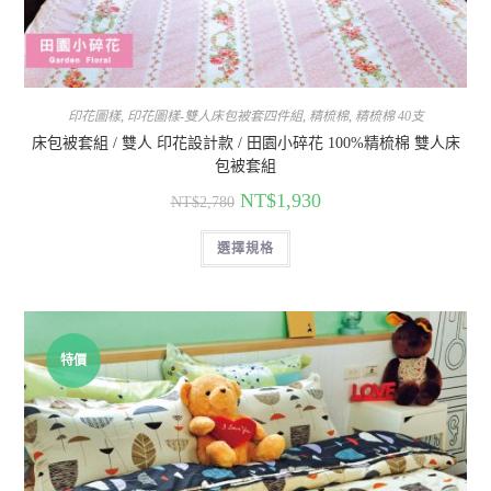
印花圖樣
,
印花圖樣-雙人床包被套四件組
,
精梳棉
,
精梳棉 40支
床包被套組 / 雙人 印花設計款 / 田園小碎花 100%精梳棉 雙人床
包被套組
NT$
1,930
NT$
2,780
選擇規格
特價