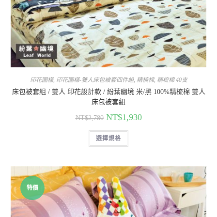
印花圖樣
,
印花圖樣-雙人床包被套四件組
,
精梳棉
,
精梳棉 40支
床包被套組 / 雙人 印花設計款 / 紛葉幽境 米/黑 100%精梳棉 雙人
床包被套組
NT$
1,930
NT$
2,780
選擇規格
特價