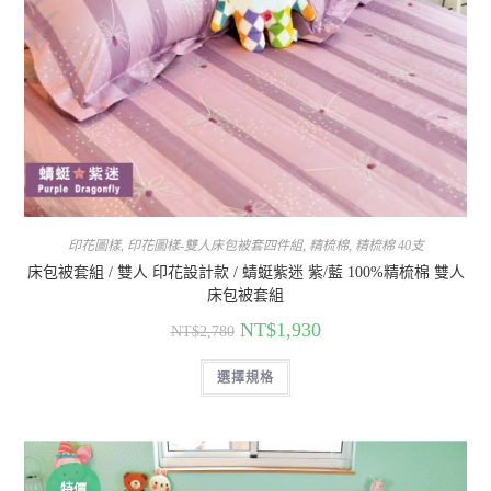
印花圖樣
,
印花圖樣-雙人床包被套四件組
,
精梳棉
,
精梳棉 40支
床包被套組 / 雙人 印花設計款 / 蜻蜓紫迷 紫/藍 100%精梳棉 雙人
床包被套組
NT$
1,930
NT$
2,780
選擇規格
特價