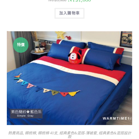
NT$
3,980
加入購物車
特價
熱賣商品
,
精梳棉
,
精梳棉 40支
,
經典素色&混搭-薄被套
,
經典素色&混搭設計
款