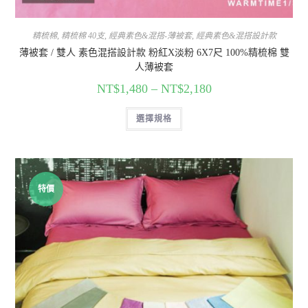
精梳棉
,
精梳棉 40支
,
經典素色&混搭-薄被套
,
經典素色&混搭設計款
薄被套 / 雙人 素色混搭設計款 粉紅X淡粉 6X7尺 100%精梳棉 雙
人薄被套
NT$
1,480
–
NT$
2,180
選擇規格
特價