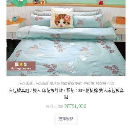
印花圖樣
,
印花圖樣-雙人床包被套四件組
,
精梳棉
,
精梳棉 40支
床包被套組 / 雙人 印花設計款 / 飄絮 100%精梳棉 雙人床包被套
組
NT$
1,930
NT$
2,780
選擇規格