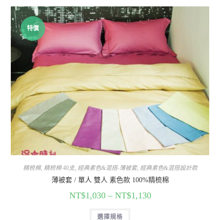
特價
精梳棉
,
精梳棉 40支
,
經典素色&混搭-薄被套
,
經典素色&混搭設計款
薄被套 / 單人 雙人 素色款 100%精梳棉
NT$
1,030
–
NT$
1,130
選擇規格