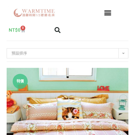
0
NT$
0
預設排序
特價