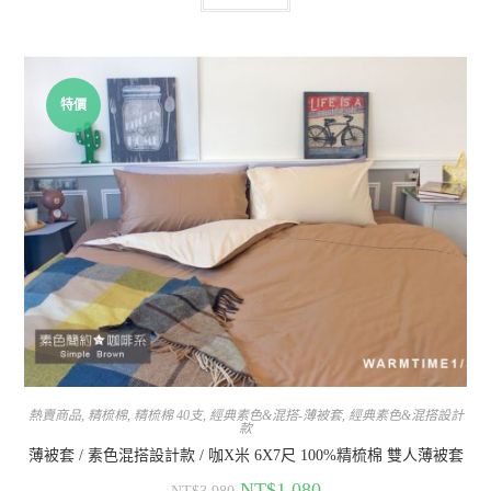
特價
熱賣商品
,
精梳棉
,
精梳棉 40支
,
經典素色&混搭-薄被套
,
經典素色&混搭設計
款
薄被套 / 素色混搭設計款 / 咖X米 6X7尺 100%精梳棉 雙人薄被套
NT$
1,080