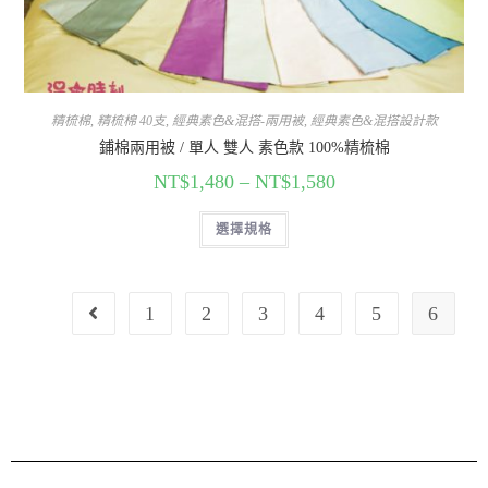
精梳棉
,
精梳棉 40支
,
經典素色&混搭-兩用被
,
經典素色&混搭設計款
鋪棉兩用被 / 單人 雙人 素色款 100%精梳棉
NT$
1,480
–
NT$
1,580
選擇規格
1
2
3
4
5
6