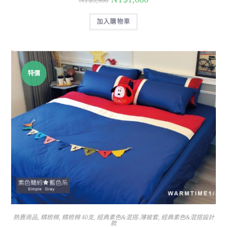
NT$
3,980
加入購物車
特價
熱賣商品
,
精梳棉
,
精梳棉 40支
,
經典素色&混搭-薄被套
,
經典素色&混搭設計
款