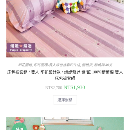
印花圖樣
,
印花圖樣-雙人床包被套四件組
,
精梳棉
,
精梳棉 40支
床包被套組 / 雙人 印花設計款 / 蜻蜓紫迷 紫/藍 100%精梳棉 雙人
床包被套組
NT$
1,930
NT$
2,780
選擇規格
特價