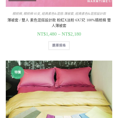
精梳棉
,
精梳棉 40支
,
經典素色&混搭-薄被套
,
經典素色&混搭設計款
薄被套 / 雙人 素色混搭設計款 粉紅X淡粉 6X7尺 100%精梳棉 雙
人薄被套
NT$
1,480
–
NT$
2,180
選擇規格
特價