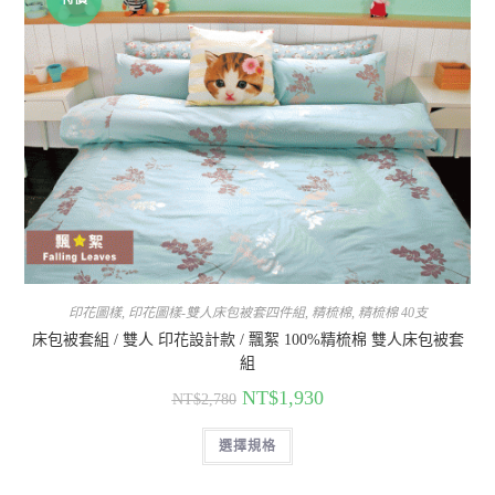
印花圖樣
,
印花圖樣-雙人床包被套四件組
,
精梳棉
,
精梳棉 40支
床包被套組 / 雙人 印花設計款 / 飄絮 100%精梳棉 雙人床包被套
組
NT$
1,930
NT$
2,780
選擇規格