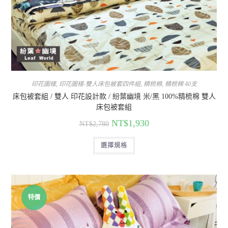
印花圖樣
,
印花圖樣-雙人床包被套四件組
,
精梳棉
,
精梳棉 40支
床包被套組 / 雙人 印花設計款 / 紛葉幽境 米/黑 100%精梳棉 雙人
床包被套組
NT$
1,930
NT$
2,780
選擇規格
特價