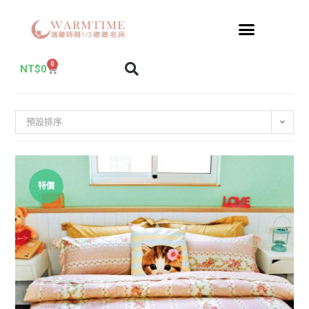
0
NT$
0
預設排序
特價