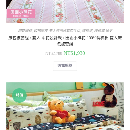
印花圖樣
,
印花圖樣-雙人床包被套四件組
,
精梳棉
,
精梳棉 40支
床包被套組 / 雙人 印花設計款 / 田園小碎花 100%精梳棉 雙人床
包被套組
NT$
1,930
NT$
2,780
選擇規格
特價