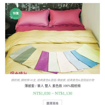
特價
精梳棉
,
精梳棉 40支
,
經典素色&混搭-薄被套
,
經典素色&混搭設計款
薄被套 / 單人 雙人 素色款 100%精梳棉
NT$
1,030
–
NT$
1,130
選擇規格