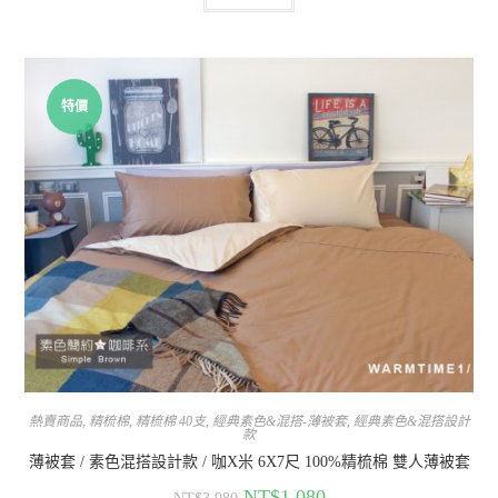
特價
熱賣商品
,
精梳棉
,
精梳棉 40支
,
經典素色&混搭-薄被套
,
經典素色&混搭設計
款
薄被套 / 素色混搭設計款 / 咖X米 6X7尺 100%精梳棉 雙人薄被套
NT$
1,080