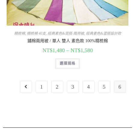
精梳棉
,
精梳棉 40支
,
經典素色&混搭-兩用被
,
經典素色&混搭設計款
鋪棉兩用被 / 單人 雙人 素色款 100%精梳棉
NT$
1,480
–
NT$
1,580
選擇規格
1
2
3
4
5
6