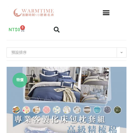
0
NT$
0
預設排序
特價