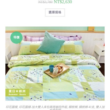
NT$
2,630
NT$
3,780
選擇規格
特價
印花圖樣
,
印花圖樣-加大雙人床包兩用被四件組
,
精梳棉
,
精梳棉 40支
,
雙人加