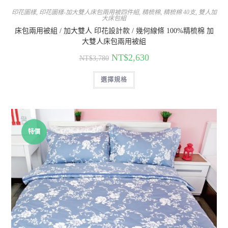
印花圖樣
,
印花圖樣-加大雙人床包兩用被四件組
,
精梳棉
,
精梳棉 40支
,
雙人加
大床包組
床包兩用被組 / 加大雙人 印花設計款 / 幾何線條 100%精梳棉 加
大雙人床包兩用被組
NT$
2,630
NT$
3,780
選擇規格
特價