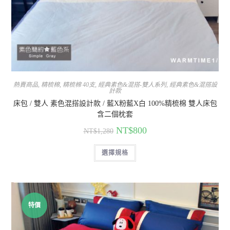
熱賣商品
,
精梳棉
,
精梳棉 40支
,
經典素色&混搭-雙人系列
,
經典素色&混搭設
計款
床包 / 雙人 素色混搭設計款 / 藍X粉藍X白 100%精梳棉 雙人床包
含二個枕套
NT$
800
NT$
1,280
選擇規格
特價