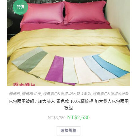
特價
精梳棉
,
精梳棉 40支
,
經典素色&混搭-加大雙人系列
,
經典素色&混搭設計款
床包兩用被組 / 加大雙人 素色款 100%精梳棉 加大雙人床包兩用
被組
NT$
2,630
NT$
3,780
選擇規格