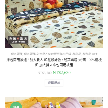
印花圖樣
,
印花圖樣-加大雙人床包兩用被四件組
,
精梳棉
,
精梳棉 40支
床包兩用被組 / 加大雙人 印花設計款 / 紛葉幽境 米/黑 100%精梳
棉 加大雙人床包兩用被組
NT$
2,630
NT$
3,780
選擇規格
特價