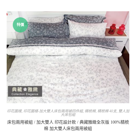
特價
印花圖樣
,
印花圖樣-加大雙人床包兩用被四件組
,
精梳棉
,
精梳棉 40支
,
雙人加
大床包組
床包兩用被組 / 加大雙人 印花設計款 / 典藏雅緻全灰版 100%精梳
棉 加大雙人床包兩用被組