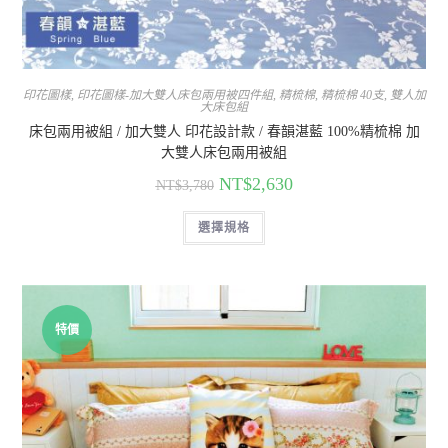
印花圖樣
,
印花圖樣-加大雙人床包兩用被四件組
,
精梳棉
,
精梳棉 40支
,
雙人加
大床包組
床包兩用被組 / 加大雙人 印花設計款 / 春韻湛藍 100%精梳棉 加
大雙人床包兩用被組
NT$
2,630
NT$
3,780
選擇規格
特價