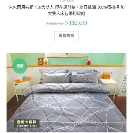
大床包組
床包兩用被組 / 加大雙人 印花設計款 / 夏日綠洲 100%精梳棉 加
大雙人床包兩用被組
NT$
2,630
NT$
3,780
選擇規格
特價