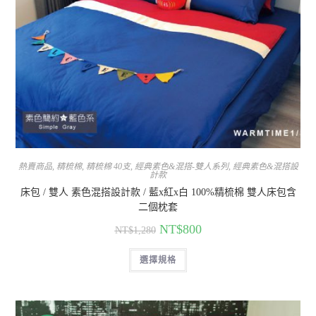
熱賣商品
,
精梳棉
,
精梳棉 40支
,
經典素色&混搭-雙人系列
,
經典素色&混搭設
計款
床包 / 雙人 素色混搭設計款 / 藍x紅x白 100%精梳棉 雙人床包含
二個枕套
NT$
800
NT$
1,280
選擇規格