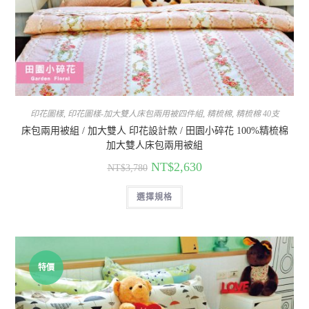
印花圖樣
,
印花圖樣-加大雙人床包兩用被四件組
,
精梳棉
,
精梳棉 40支
床包兩用被組 / 加大雙人 印花設計款 / 田園小碎花 100%精梳棉
加大雙人床包兩用被組
NT$
2,630
NT$
3,780
選擇規格
特價