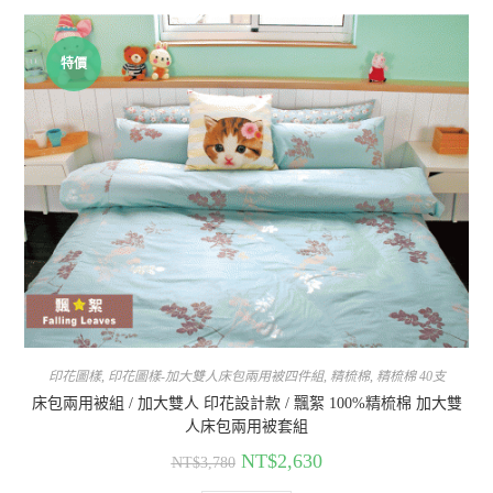
特價
印花圖樣
,
印花圖樣-加大雙人床包兩用被四件組
,
精梳棉
,
精梳棉 40支
床包兩用被組 / 加大雙人 印花設計款 / 飄絮 100%精梳棉 加大雙
人床包兩用被套組
NT$
2,630
NT$
3,780