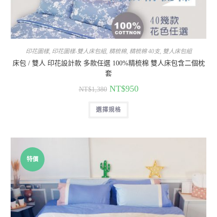
印花圖樣
,
印花圖樣-雙人床包組
,
精梳棉
,
精梳棉 40支
,
雙人床包組
床包 / 雙人 印花設計款 多款任選 100%精梳棉 雙人床包含二個枕
套
NT$
950
NT$
1,380
選擇規格
特價