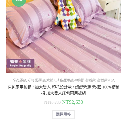
印花圖樣
,
印花圖樣-加大雙人床包兩用被四件組
,
精梳棉
,
精梳棉 40支
床包兩用被組 / 加大雙人 印花設計款 / 蜻蜓紫迷 紫/藍 100%精梳
棉 加大雙人床包兩用被組
NT$
2,630
NT$
3,780
選擇規格