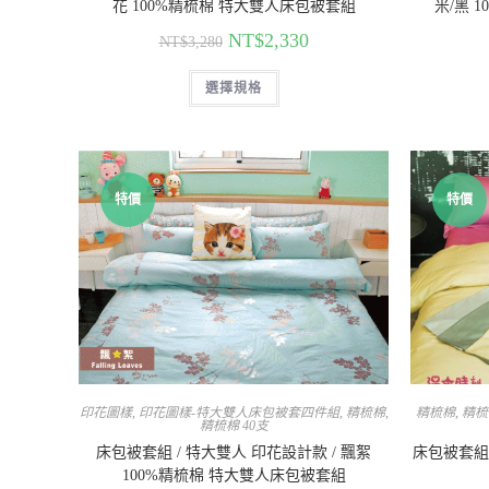
花 100%精梳棉 特大雙人床包被套組
米/黑 
NT$
2,330
NT$
3,280
選擇規格
特價
特價
印花圖樣
,
印花圖樣-特大雙人床包被套四件組
,
精梳棉
,
精梳棉
,
精梳
精梳棉 40支
床包被套組 / 特大雙人 印花設計款 / 飄絮
床包被套組 
100%精梳棉 特大雙人床包被套組