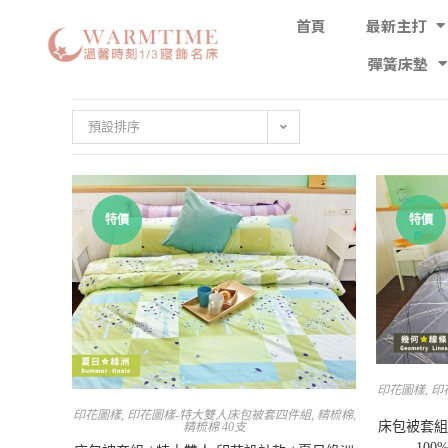
首頁
最新主打
彈簧床墊
預設排序
特價
特價
印花圖樣
,
印
印花圖樣
,
印花圖樣-特大雙人床包被套四件組
,
精梳棉
,
床包被套組 
精梳棉 40支
10