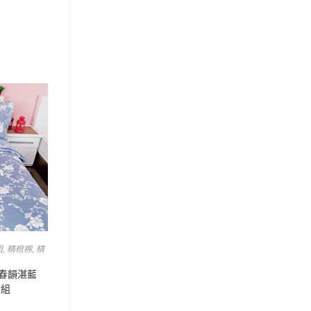
組
,
精梳棉
,
精
 春韻湛藍
套組