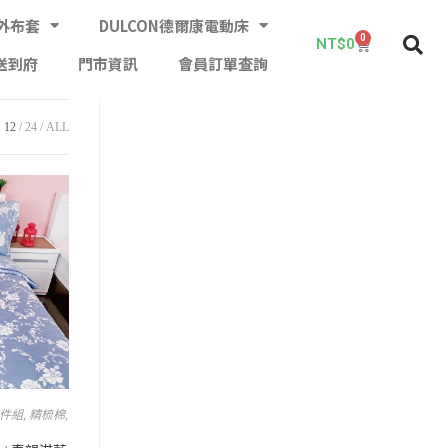
外布套
DULCON德爾康電動床
0
NT$
0
送到府
門市資訊
會員訂單查詢
12
24
ALL
四件組
,
精梳棉
,