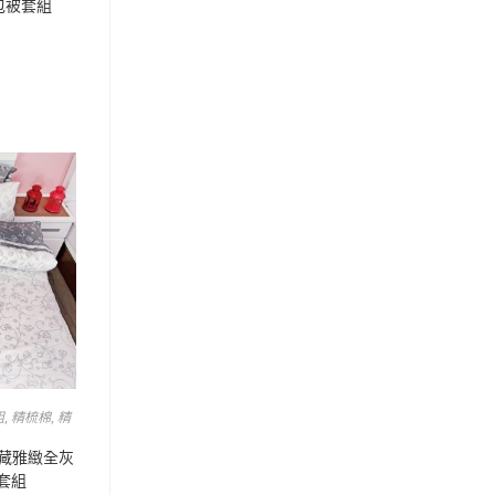
床包被套組
組
,
精梳棉
,
精
典藏雅緻全灰
被套組