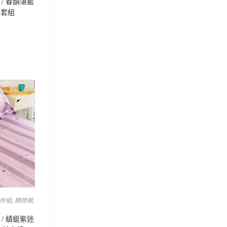
/ 春韻湛藍
被套組
四件組
,
精梳棉
,
/ 蜻蜓紫迷