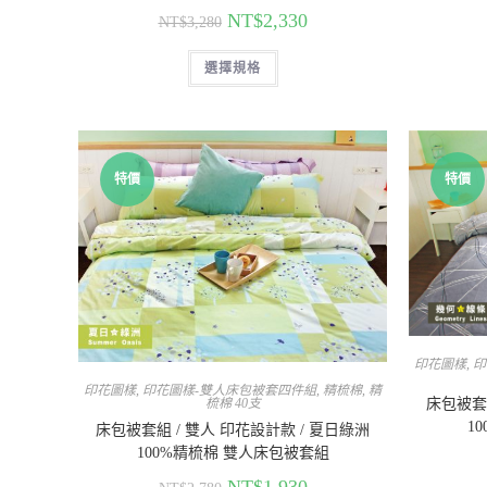
NT$
2,330
NT$
3,280
選擇規格
特價
特價
印花圖樣
,
印
印花圖樣
,
印花圖樣-雙人床包被套四件組
,
精梳棉
,
精
床包被套組
梳棉 40支
1
床包被套組 / 雙人 印花設計款 / 夏日綠洲
100%精梳棉 雙人床包被套組