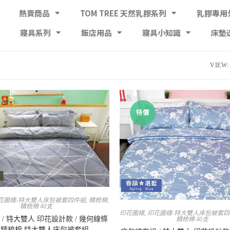
熱賣商品
TOM TREE 天然乳膠系列
乳膠專用
寢具系列
飯店用品
寢具小知識
床墊
VIEW:
特價
花圖樣-特大雙人床包被套四件組
,
精梳棉
,
精梳棉 40支
印花圖樣
,
印花圖樣-特大雙人床包被套
/ 特大雙人 印花設計款 / 幾何線條
精梳棉 40支
0%精梳棉 特大雙人床包被套組