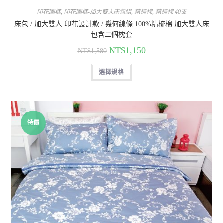
印花圖樣
,
印花圖樣-加大雙人床包組
,
精梳棉
,
精梳棉 40支
床包 / 加大雙人 印花設計款 / 幾何線條 100%精梳棉 加大雙人床
包含二個枕套
NT$
1,150
NT$
1,580
選擇規格
特價