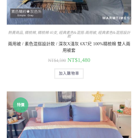
熱賣商品
,
精梳棉
,
精梳棉 40支
,
經典素色&混搭-兩用被
,
經典素色&混搭設計
款
兩用被 / 素色混搭設計款 / 深灰X淺灰 6X7尺 100%精梳棉 雙人兩
用被套
NT$
1,480
NT$
4,590
加入購物車
特價