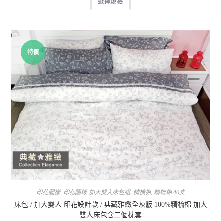
選擇規格
特價
印花圖樣
,
印花圖樣-加大雙人床包組
,
精梳棉
,
精梳棉 40支
床包 / 加大雙人 印花設計款 / 典藏雅緻全灰版 100%精梳棉 加大
雙人床包含二個枕套