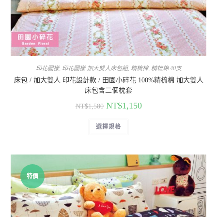
印花圖樣
,
印花圖樣-加大雙人床包組
,
精梳棉
,
精梳棉 40支
床包 / 加大雙人 印花設計款 / 田園小碎花 100%精梳棉 加大雙人
床包含二個枕套
NT$
1,150
NT$
1,580
選擇規格
特價