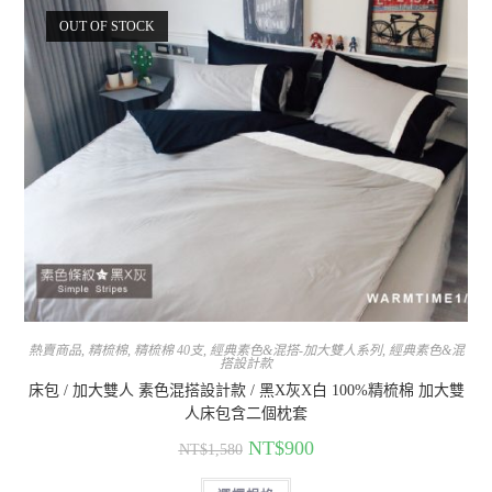
OUT OF STOCK
熱賣商品
,
精梳棉
,
精梳棉 40支
,
經典素色&混搭-加大雙人系列
,
經典素色&混
搭設計款
床包 / 加大雙人 素色混搭設計款 / 黑X灰X白 100%精梳棉 加大雙
人床包含二個枕套
NT$
900
NT$
1,580