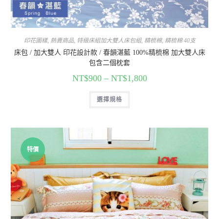
印花圖樣
,
熱賣商品
,
特級床組加大雙人床包組
,
精梳棉
,
精梳棉 40支
床包 / 加大雙人 印花設計款 / 春韻湛藍 100%精梳棉 加大雙人床
包含二個枕套
NT$
900
–
NT$
1,800
選擇規格
特價