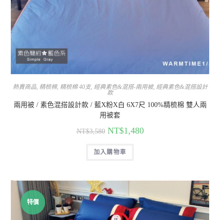
熱賣商品
,
精梳棉
,
精梳棉 40支
,
經典素色&混搭-兩用被
,
經典素色&混搭設計
款
兩用被 / 素色混搭設計款 / 藍X粉X白 6X7尺 100%精梳棉 雙人兩
用被套
NT$
1,480
NT$
3,580
加入購物車
特價