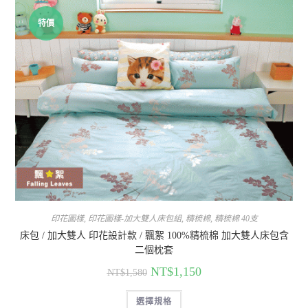
特價
印花圖樣
,
印花圖樣-加大雙人床包組
,
精梳棉
,
精梳棉 40支
床包 / 加大雙人 印花設計款 / 飄絮 100%精梳棉 加大雙人床包含
二個枕套
NT$
1,150
NT$
1,580
選擇規格