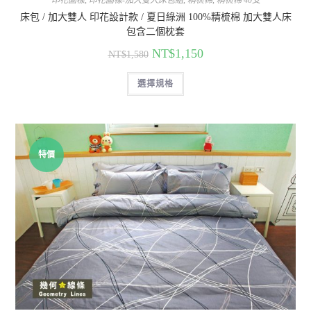
印花圖樣
,
印花圖樣-加大雙人床包組
,
精梳棉
,
精梳棉 40支
床包 / 加大雙人 印花設計款 / 夏日綠洲 100%精梳棉 加大雙人床
包含二個枕套
NT$
1,150
NT$
1,580
選擇規格
特價