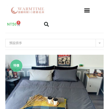
0
NT$
0
預設排序
特價