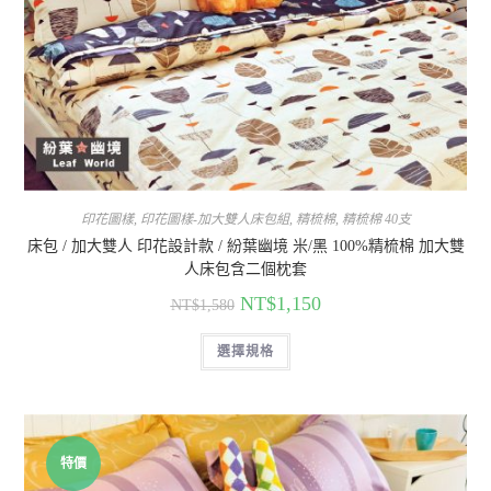
印花圖樣
,
印花圖樣-加大雙人床包組
,
精梳棉
,
精梳棉 40支
床包 / 加大雙人 印花設計款 / 紛葉幽境 米/黑 100%精梳棉 加大雙
人床包含二個枕套
NT$
1,150
NT$
1,580
選擇規格
特價