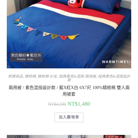
熱賣商品
,
精梳棉
,
精梳棉 40支
,
經典素色&混搭-兩用被
,
經典素色&混搭設計
款
兩用被 / 素色混搭設計款 / 藍X紅X白 6X7尺 100%精梳棉 雙人兩
用被套
NT$
1,480
NT$
4,590
加入購物車