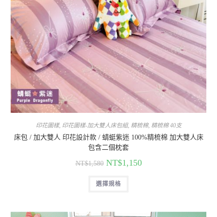
印花圖樣
,
印花圖樣-加大雙人床包組
,
精梳棉
,
精梳棉 40支
床包 / 加大雙人 印花設計款 / 蜻蜓紫迷 100%精梳棉 加大雙人床
包含二個枕套
NT$
1,150
NT$
1,580
選擇規格