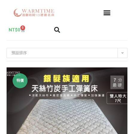
0
NT$
0
預設排序
特價