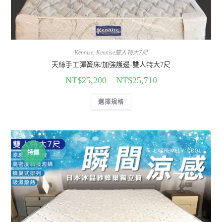
Kennise
,
Kennise雙人特大7尺
天絲手工彈簧床/加強護邊-雙人特大7尺
NT$
25,200
–
NT$
25,710
選擇規格
特價