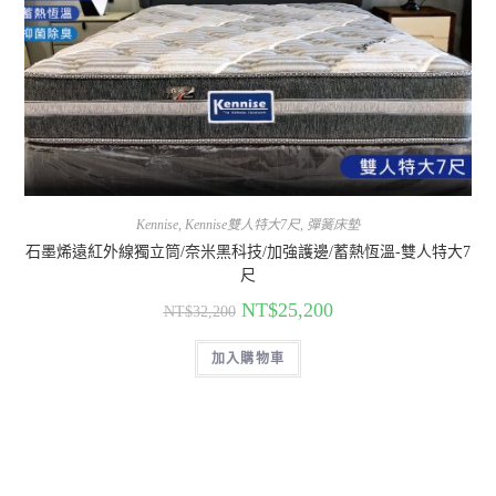
Kennise
,
Kennise雙人特大7尺
,
彈簧床墊
石墨烯遠紅外線獨立筒/奈米黑科技/加強護邊/蓄熱恆溫-雙人特大7
尺
NT$
25,200
NT$
32,200
加入購物車