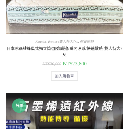
Kennise
,
Kennise雙人特大7尺
,
彈簧床墊
日本冰晶紗蜂巢式獨立筒/加強護邊/瞬間涼感/快速散熱-雙人特大7
尺
NT$
23,800
NT$
36,600
加入購物車
特價