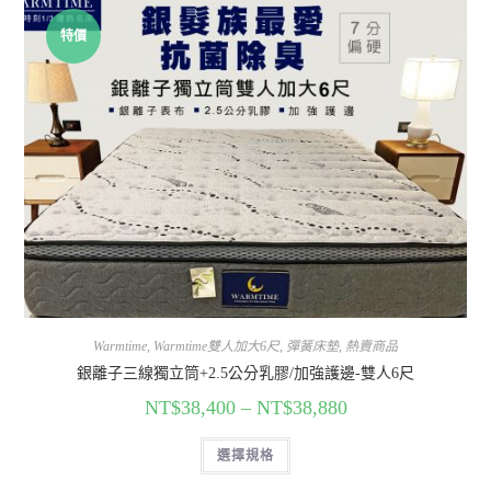
特價
Warmtime
,
Warmtime雙人加大6尺
,
彈簧床墊
,
熱賣商品
銀離子三線獨立筒+2.5公分乳膠/加強護邊-雙人6尺
NT$
38,400
–
NT$
38,880
選擇規格