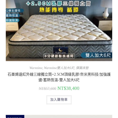
Warmtime
,
Warmtime雙人加大6尺
,
彈簧床墊
石墨烯遠紅外線三線獨立筒+2.5CM頂級乳膠/奈米黑科技/加強護
邊/蓄熱恆溫-雙人加大6尺
NT$
38,400
NT$
57,600
加入購物車