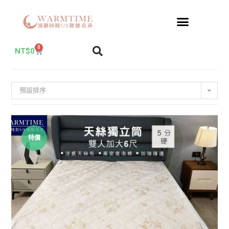
0
NT$
0
預設排序
特價