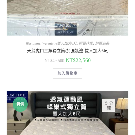
Warmtime
,
Warmtime雙人加大6尺
,
彈簧床墊
,
熱賣商品
天絲虎口三線獨立筒/加強護邊-雙人加大6尺
NT$
22,560
NT$
49,500
加入購物車
特價