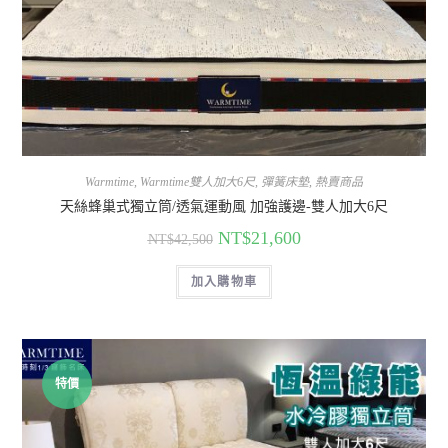
Warmtime
,
Warmtime雙人加大6尺
,
彈簧床墊
,
熱賣商品
天絲蜂巢式獨立筒/透氣運動風 加強護邊-雙人加大6尺
NT$
21,600
NT$
42,500
加入購物車
特價