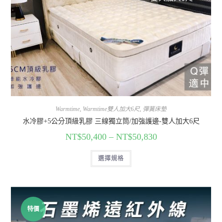
Warmtime
,
Warmtime雙人加大6尺
,
彈簧床墊
水冷膠+5公分頂級乳膠 三線獨立筒/加強護邊-雙人加大6尺
NT$
50,400
–
NT$
50,830
選擇規格
特價