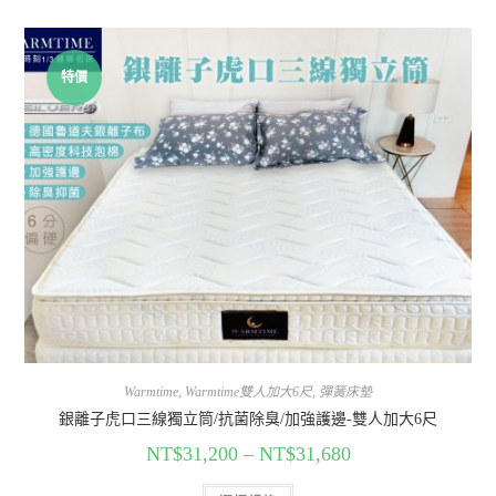
特價
Warmtime
,
Warmtime雙人加大6尺
,
彈簧床墊
銀離子虎口三線獨立筒/抗菌除臭/加強護邊-雙人加大6尺
NT$
31,200
–
NT$
31,680