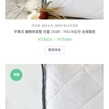
保潔墊
,
寢具系列
,
舖棉平單式保潔墊
平單式 鋪棉保潔墊 兒童 2X4尺 / 70X130公分 台灣製造
NT$
450
–
NT$
480
選擇規格
特價