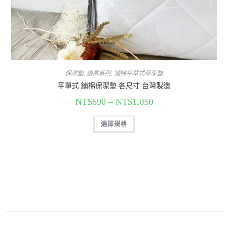
保潔墊
,
寢具系列
,
舖棉平單式保潔墊
平單式 鋪棉保潔墊 各尺寸 台灣製造
NT$
690
–
NT$
1,050
選擇規格