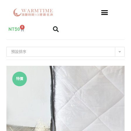
0
NT$
0
預設排序
特價