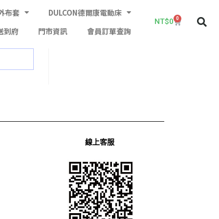
外布套
DULCON德爾康電動床
0
NT$
0
送到府
門市資訊
會員訂單查詢
線上客服