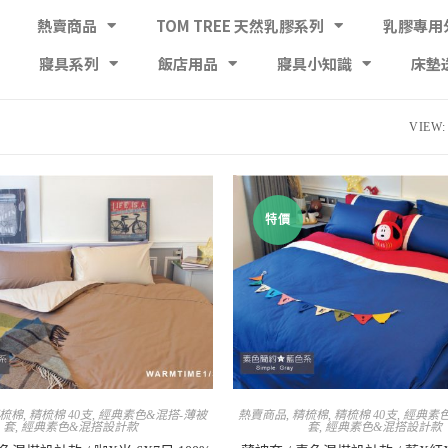
熱賣商品
TOM TREE 天然乳膠系列
乳膠專用
寢具系列
飯店用品
寢具小知識
床墊
VIEW:
特價
梳棉
,
精梳棉 40支
,
經典素色&混搭-薄被
熱賣商品
,
精梳棉
,
精梳棉 40支
,
經典素色
套
,
經典素色&混搭設計款
套
,
經典素色&混搭設計款