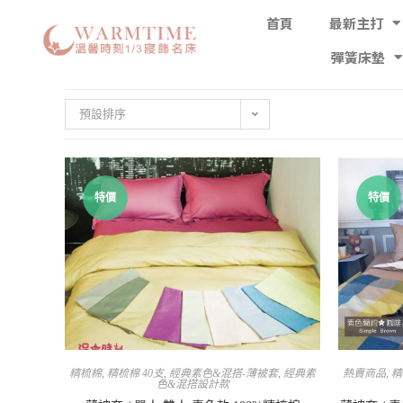
首頁
最新主打
彈簧床墊
預設排序
特價
特價
精梳棉
,
精梳棉 40支
,
經典素色&混搭-薄被套
,
經典素
熱賣商品
,
精
色&混搭設計款