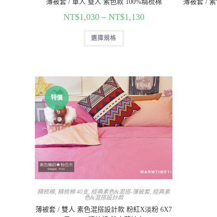
薄被套 / 單人 雙人 素色款 100%精梳棉
薄被套 / 素
NT$
1,030
–
NT$
1,130
選擇規格
特價
精梳棉
,
精梳棉 40支
,
經典素色&混搭-薄被套
,
經典素
色&混搭設計款
薄被套 / 雙人 素色混搭設計款 粉紅X淡粉 6X7