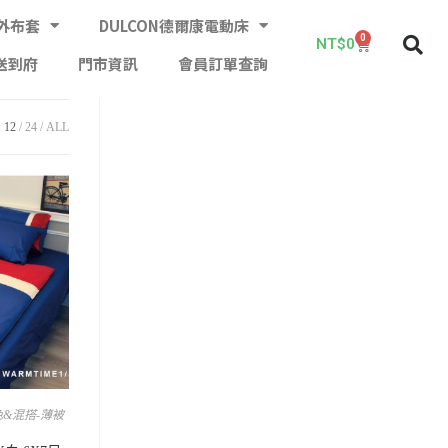
外布套
DULCON德爾康電動床
0
NT$
0
送到府
門市資訊
會員訂單查詢
12
24
ALL
&混搭-薄被