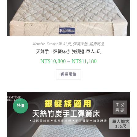
Kennise
,
Kennise單人3尺
,
彈簧床墊
,
熱賣商品
天絲手工彈簧床/加強護邊-單人3尺
NT$
10,800
–
NT$
11,180
選擇規格
特價