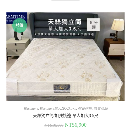
特價
Warmtime
,
Warmtime單人加大3.5尺
,
彈簧床墊
,
熱賣商品
天絲獨立筒/加強護邊-單人加大3.5尺
NT$
6,900
NT$
18,500