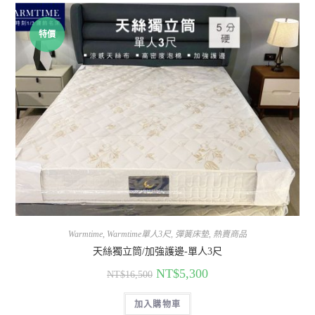
特價
Warmtime
,
Warmtime單人3尺
,
彈簧床墊
,
熱賣商品
天絲獨立筒/加強護邊-單人3尺
NT$
5,300
NT$
16,500
加入購物車