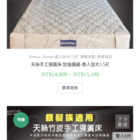
Kennise
,
Kennise單人加大3.5尺
,
彈簧床墊
,
熱賣商品
天絲手工彈簧床/加強護邊-單人加大3.5尺
NT$
14,800
–
NT$
15,180
選擇規格
特價