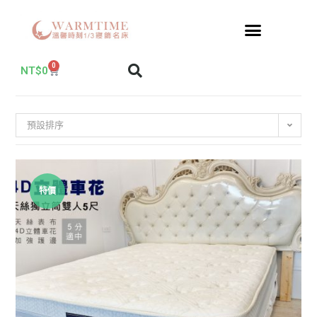
0
NT$
0
預設排序
特價