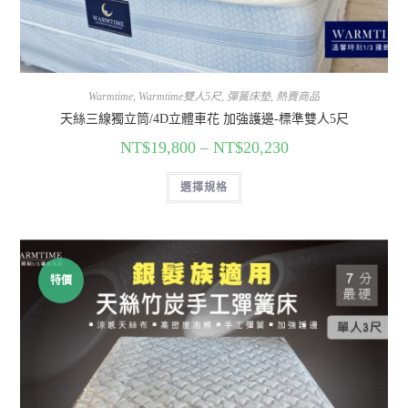
Warmtime
,
Warmtime雙人5尺
,
彈簧床墊
,
熱賣商品
天絲三線獨立筒/4D立體車花 加強護邊-標準雙人5尺
NT$
19,800
–
NT$
20,230
選擇規格
特價