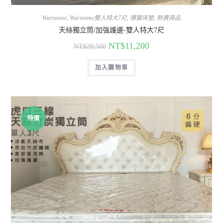
Warmtime
,
Warmtime雙人特大7尺
,
彈簧床墊
,
熱賣商品
天絲獨立筒/加強護邊-雙人特大7尺
NT$
11,200
NT$
28,500
加入購物車
特價