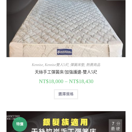
Kennise
,
Kennise雙人5尺
,
彈簧床墊
,
熱賣商品
天絲手工彈簧床/加強護邊-雙人5尺
NT$
18,000
–
NT$
18,430
選擇規格
特價