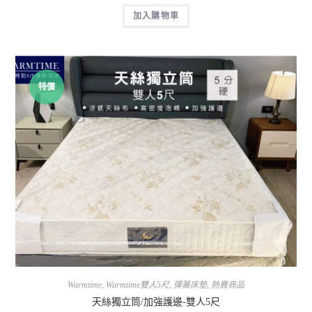
加入購物車
特價
Warmtime
,
Warmtime雙人5尺
,
彈簧床墊
,
熱賣商品
天絲獨立筒/加強護邊-雙人5尺