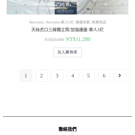
Warmtime
,
Warmtime單人3尺
,
彈簧床墊
,
熱賣商品
天絲虎口三線獨立筒/加強護邊-單人3尺
NT$
11,280
NT$
29,800
加入購物車
1
2
3
4
5
6
聯絡我們