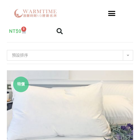
0
NT$
0
預設排序
特價