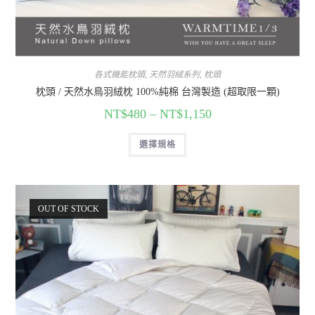
各式機能枕頭
,
天然羽絨系列
,
枕頭
枕頭 / 天然水鳥羽絨枕 100%純棉 台灣製造 (超取限一顆)
NT$
480
–
NT$
1,150
選擇規格
OUT OF STOCK