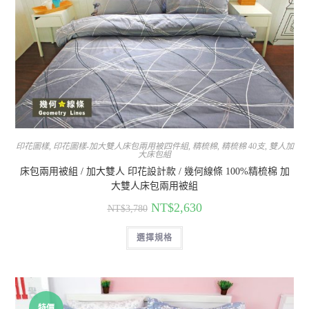
印花圖樣
,
印花圖樣-加大雙人床包兩用被四件組
,
精梳棉
,
精梳棉 40支
,
雙人加
大床包組
床包兩用被組 / 加大雙人 印花設計款 / 幾何線條 100%精梳棉 加
大雙人床包兩用被組
NT$
2,630
NT$
3,780
選擇規格
特價