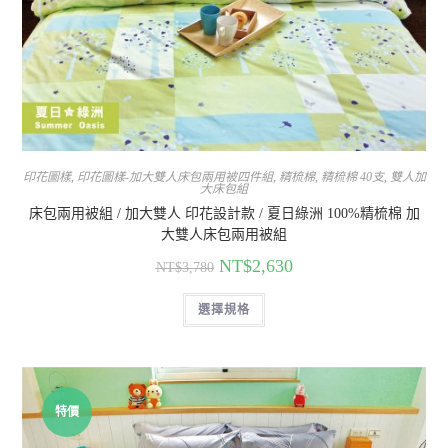
印花圖樣
,
印花圖樣-加大雙人床包兩用被四件組
,
精梳棉
,
精梳棉 40支
,
雙人加
大床包組
床包兩用被組 / 加大雙人 印花設計款 / 夏日綠洲 100%精梳棉 加
大雙人床包兩用被組
NT$
2,630
NT$
3,780
選擇規格
特價