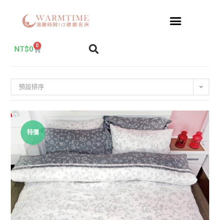
0
NT$
0
預設排序
特價