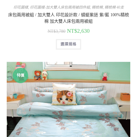
印花圖樣
,
印花圖樣-加大雙人床包兩用被四件組
,
精梳棉
,
精梳棉 40支
床包兩用被組 / 加大雙人 印花設計款 / 蜻蜓紫迷 紫/藍 100%精梳
棉 加大雙人床包兩用被組
NT$
2,630
NT$
3,780
選擇規格
特價