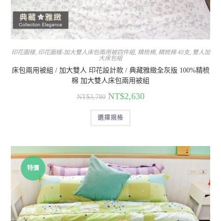
印花圖樣
,
印花圖樣-加大雙人床包兩用被四件組
,
精梳棉
,
精梳棉 40支
,
雙人加
大床包組
床包兩用被組 / 加大雙人 印花設計款 / 典藏雅緻全灰版 100%精梳
棉 加大雙人床包兩用被組
NT$
2,630
NT$
3,780
選擇規格
特價