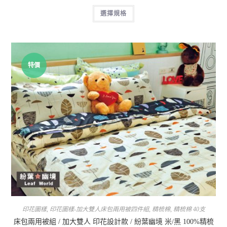
選擇規格
特價
印花圖樣
,
印花圖樣-加大雙人床包兩用被四件組
,
精梳棉
,
精梳棉 40支
床包兩用被組 / 加大雙人 印花設計款 / 紛葉幽境 米/黑 100%精梳