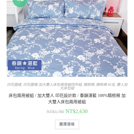
印花圖樣
,
印花圖樣-加大雙人床包兩用被四件組
,
精梳棉
,
精梳棉 40支
,
雙人加
大床包組
床包兩用被組 / 加大雙人 印花設計款 / 春韻湛藍 100%精梳棉 加
大雙人床包兩用被組
NT$
2,630
NT$
3,780
選擇規格