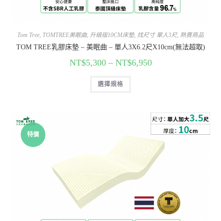
Tom Tree
,
TOMTREE美眠曲
,
升級版10CM床墊
,
找尺寸 單人3尺
,
熱賣商品
TOM TREE乳膠床墊 – 美眠曲 – 單人3X6.2尺X10cm(無法超取)
NT$
5,300
–
NT$
6,950
選擇規格
特價