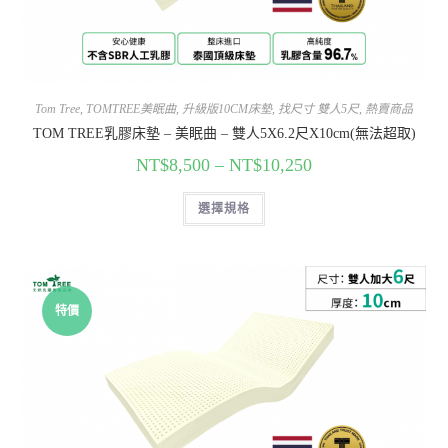
Tom Tree
,
TOMTREE美眠曲
,
升級版10CM床墊
,
找尺寸 雙人5尺
,
熱賣商品
TOM TREE乳膠床墊 – 美眠曲 – 雙人5X6.2尺X10cm(無法超取)
NT$
8,500
–
NT$
10,250
選擇規格
特價