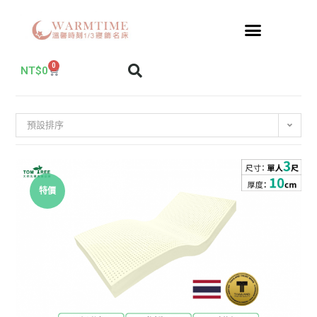
0
NT$
0
預設排序
特價