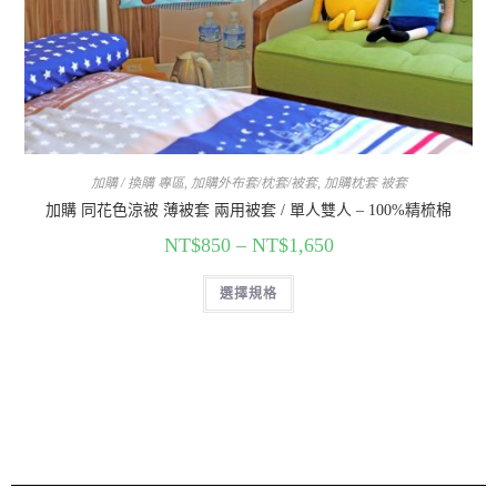
加購 / 換購 專區
,
加購外布套/枕套/被套
,
加購枕套 被套
加購 同花色涼被 薄被套 兩用被套 / 單人雙人 – 100%精梳棉
NT$
850
–
NT$
1,650
選擇規格