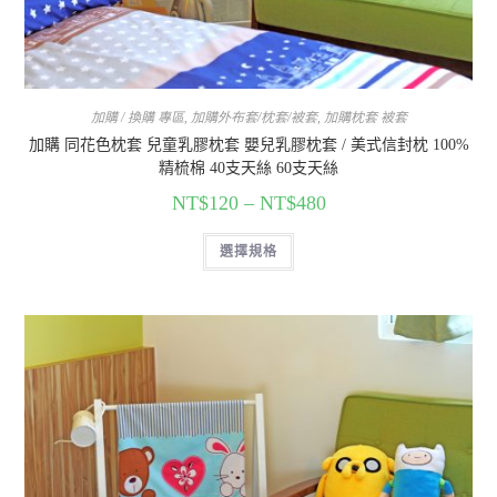
加購 / 換購 專區
,
加購外布套/枕套/被套
,
加購枕套 被套
加購 同花色枕套 兒童乳膠枕套 嬰兒乳膠枕套 / 美式信封枕 100%
精梳棉 40支天絲 60支天絲
NT$
120
–
NT$
480
選擇規格