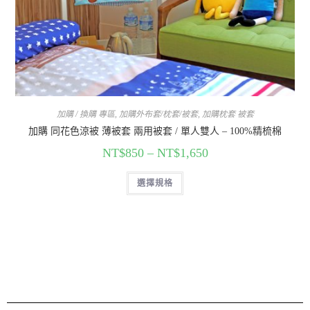
加購 / 換購 專區
,
加購外布套/枕套/被套
,
加購枕套 被套
加購 同花色涼被 薄被套 兩用被套 / 單人雙人 – 100%精梳棉
NT$
850
–
NT$
1,650
選擇規格