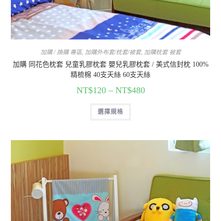
加購 / 換購 專區
,
加購外布套/枕套/被套
,
加購枕套 被套
加購 同花色枕套 兒童乳膠枕套 嬰兒乳膠枕套 / 美式信封枕 100%
精梳棉 40支天絲 60支天絲
NT$
120
–
NT$
480
選擇規格