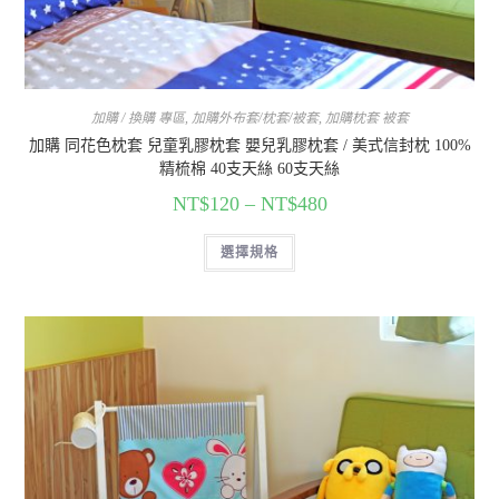
加購 / 換購 專區
,
加購外布套/枕套/被套
,
加購枕套 被套
加購 同花色枕套 兒童乳膠枕套 嬰兒乳膠枕套 / 美式信封枕 100%
精梳棉 40支天絲 60支天絲
NT$
120
–
NT$
480
選擇規格