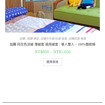
加購 / 換購 專區
,
加購外布套/枕套/被套
,
加購枕套 被套
加購 同花色涼被 薄被套 兩用被套 / 單人雙人 – 100%精梳棉
NT$
850
–
NT$
1,650
選擇規格