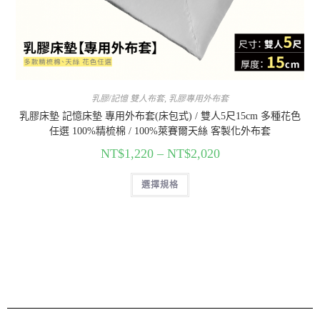
乳膠/記憶 雙人布套
,
乳膠專用外布套
乳膠床墊 記憶床墊 專用外布套(床包式) / 雙人5尺15cm 多種花色
任選 100%精梳棉 / 100%萊賽爾天絲 客製化外布套
NT$
1,220
–
NT$
2,020
選擇規格