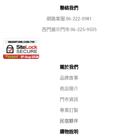
聯絡我們
網路客服:06-222-0981
西門展示門市:06-225-9535
關於我們
品牌故事
商店簡介
門市資訊
專業訂製
民宿夥伴
購物說明