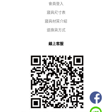
會員登入
寢具尺寸表
寢具材質介紹
退換貨方式
線上客服