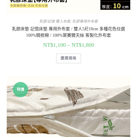
乳膠/記憶 雙人布套
,
乳膠專用外布套
乳膠床墊 記憶床墊 專用外布套 / 雙人5尺10cm 多種花色任選
100%精梳棉 / 100%萊賽爾天絲 客製化外布套
NT$
1,100
–
NT$
1,800
選擇規格
特價