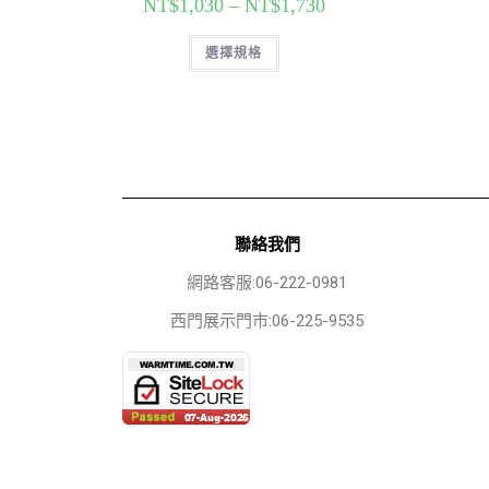
NT$
1,030
–
NT$
1,730
選擇規格
聯絡我們
網路客服:06-222-0981
西門展示門市:06-225-9535