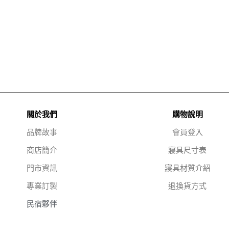
關於我們
購物說明
品牌故事
會員登入
商店簡介
寢具尺寸表
門市資訊
寢具材質介紹
專業訂製
退換貨方式
民宿夥伴