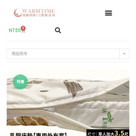
0
NT$
0
預設排序
特價