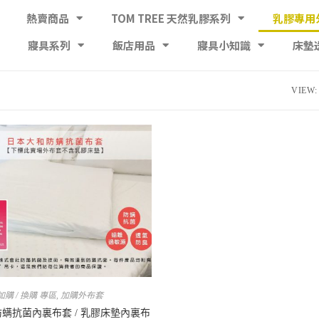
熱賣商品
TOM TREE 天然乳膠系列
乳膠專用
寢具系列
飯店用品
寢具小知識
床墊
VIEW:
加購 / 換購 專區
,
加購外布套
防螨抗菌內裏布套 / 乳膠床墊內裏布