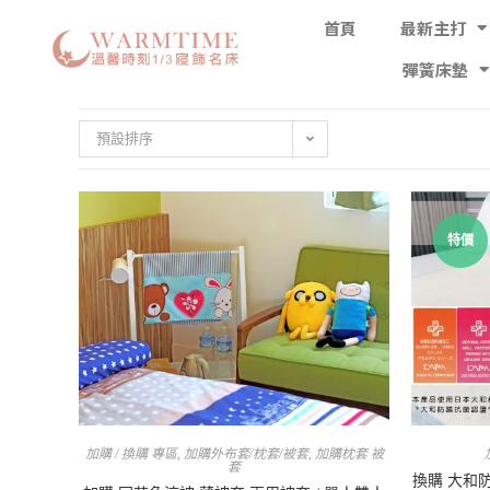
首頁
最新主打
彈簧床墊
預設排序
特價
加購 / 換購 專區
,
加購外布套/枕套/被套
,
加購枕套 被
套
換購 大和