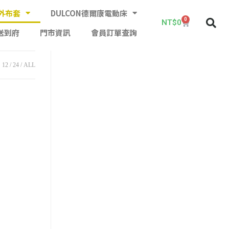
外布套
DULCON德爾康電動床
0
NT$
0
送到府
門市資訊
會員訂單查詢
12
24
ALL