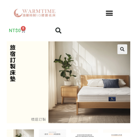
0
NT$
0